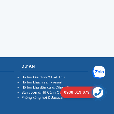
DỰ ÁN
Hồ bơi Gia đình & Biệt Thự
Hồ bơi khách sạn - resort
Hồ bơi khu dân cư & Công cộng
0938 619 079
Sân vườn & Hồ Cảnh Quan
Phòng xông hơi & Jacuzzi