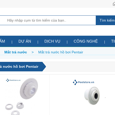
Tìm kiếm
HẨM
DỰ ÁN
DỊCH VỤ
CÔNG NGHỆ
T
>
Mắt trả nước
>
Mắt trả nước hồ bơi Pentair
rả nước hồ bơi Pentair