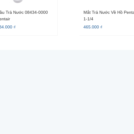
ầu Trả Nước 08434-0000
Mắt Trả Nước Về Hồ Penta
entair
1-1/4
84.000 ₫
465.000 ₫