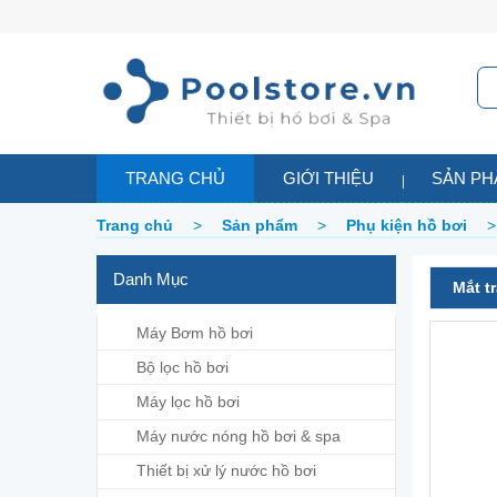
TRANG CHỦ
GIỚI THIỆU
SẢN P
Trang chủ
>
Sản phẩm
>
Phụ kiện hồ bơi
Danh Mục
Mắt t
Máy Bơm hồ bơi
Bộ lọc hồ bơi
Máy lọc hồ bơi
Máy nước nóng hồ bơi & spa
Thiết bị xử lý nước hồ bơi