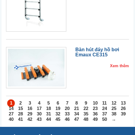
Bàn hút đáy hồ bơi
Emaux CE315
Xem thêm
1
2
3
4
5
6
7
8
9
10
11
12
13
14
15
16
17
18
19
20
21
22
23
24
25
26
27
28
29
30
31
32
33
34
35
36
37
38
39
40
41
42
43
44
45
46
47
48
49
50
→