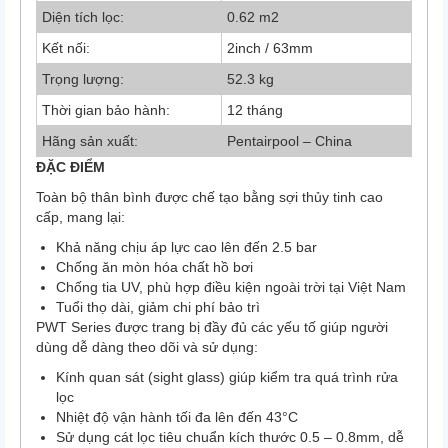
Diện tích lọc:
0.62 m2
Kết nối:
2inch / 63mm
Trọng lượng:
52.3 kg
Thời gian bảo hành:
12 tháng
Hãng sản xuất:
Pentairpool – China
ĐẶC ĐIỂM
Toàn bộ thân bình được chế tạo bằng sợi thủy tinh cao
cấp, mang lại:
Khả năng chịu áp lực cao lên đến 2.5 bar
Chống ăn mòn hóa chất hồ bơi
Chống tia UV, phù hợp điều kiện ngoài trời tại Việt Nam
Tuổi thọ dài, giảm chi phí bảo trì
PWT Series được trang bị đầy đủ các yếu tố giúp người
dùng dễ dàng theo dõi và sử dụng:
Kính quan sát (sight glass) giúp kiểm tra quá trình rửa
lọc
Nhiệt độ vận hành tối đa lên đến 43°C
Sử dụng cát lọc tiêu chuẩn kích thước 0.5 – 0.8mm, dễ