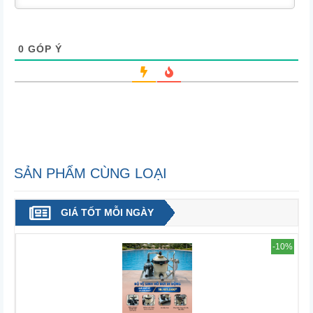
0
GÓP Ý
SẢN PHẨM CÙNG LOẠI
GIÁ TỐT MỖI NGÀY
2%
-10%