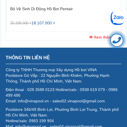
Bộ Vệ Sinh Di Động Hồ Bơi Pentair
B
18.107.000 ₫
20.208.000 ₫
2
Xem thêm
THÔNG TIN LIÊN HỆ
Công ty TNHH Thương mại Xây dựng Hồ bơi VINA
Poolstore Gò Vấp : 22 Nguyễn Bỉnh Khiêm, Phường Hạnh
Thông, Thành phố Hồ Chí Minh, Việt Nam.
Điện thoại : 028 3588 0123 Hotline/zalo : 0938 619 079 - 0986
499 486
Email: info@vinapool.vn - sales02.vinapool@gmail.com
Poolstore 346/49 Bình Lợi, Phường Bình Lợi Trung, Thành phố
Hồ Chí Minh, Việt Nam.
Hotline/zalo: 0983 199 904
Mail: info@vinapool.vn - sales04.vinapool@gmail.com