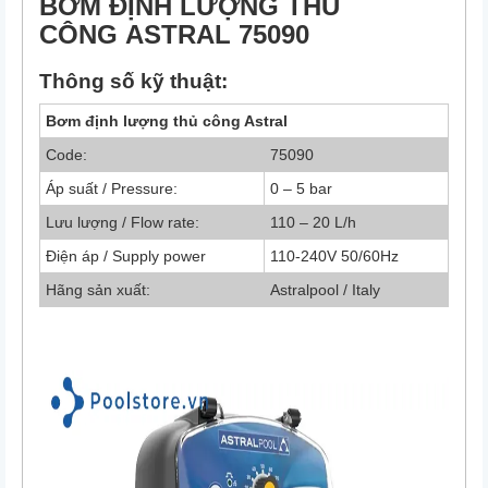
BƠM ĐỊNH LƯỢNG
THỦ
CÔNG
ASTRAL 75090
Thông số kỹ thuật:
Bơm định lượng thủ công Astral
Code:
75090
Áp suất / Pressure:
0 – 5 bar
Lưu lượng / Flow rate:
110 – 20 L/h
Điện áp / Supply power
110-240V 50/60Hz
Hãng sản xuất:
Astralpool / Italy