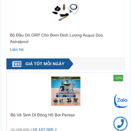
Bộ Đầu Dò ORP Cho Bơm Định Lượng Acqua Dos
Astralpool
Liên hệ
L
GIÁ TỐT MỖI NGÀY
4%
-10%
Bộ Vệ Sinh Di Động Hồ Bơi Pentair
B
18.107.000 ₫
20.208.000 ₫
2