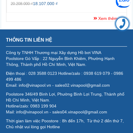
18.107.000 ₫
20.208.000 ₫
2
Xem thêm
THÔNG TIN LIÊN HỆ
Công ty TNHH Thương mại Xây dựng Hồ bơi VINA
Poolstore Gò Vấp : 22 Nguyễn Bỉnh Khiêm, Phường Hạnh
Thông, Thành phố Hồ Chí Minh, Việt Nam.
Điện thoại : 028 3588 0123 Hotline/zalo : 0938 619 079 - 0986
499 486
Email: info@vinapool.vn - sales02.vinapool@gmail.com
Poolstore 346/49 Bình Lợi, Phường Bình Lợi Trung, Thành phố
Hồ Chí Minh, Việt Nam.
Hotline/zalo: 0983 199 904
Mail: info@vinapool.vn - sales04.vinapool@gmail.com
Thời gian làm việc Poostore : 8h đến 17h, Từ thứ 2 đến thứ 7,
Chủ nhật vui lòng gọi Hotline