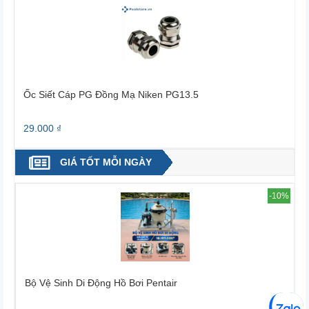
Ốc Siết Cáp PG Đồng Mạ Niken PG13.5
29.000 ₫
2
GIÁ TỐT MỖI NGÀY
2%
-10%
Bộ Vệ Sinh Di Động Hồ Bơi Pentair
B