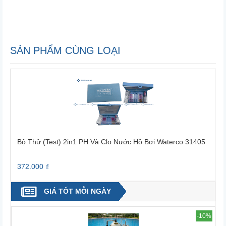
SẢN PHẨM CÙNG LOẠI
Bộ Thử (Test) 2in1 PH Và Clo Nước Hồ Bơi Waterco 31405
B
372.000 ₫
7
GIÁ TỐT MỖI NGÀY
2%
-10%