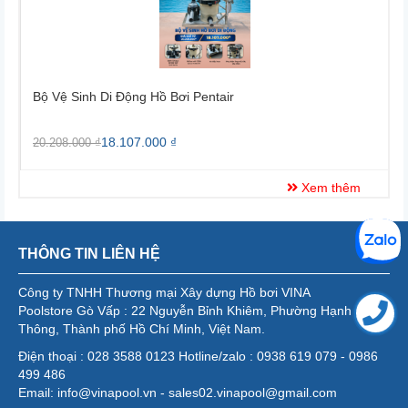
Bộ Vệ Sinh Di Động Hồ Bơi Pentair
B
18.107.000 ₫
20.208.000 ₫
2
Xem thêm
THÔNG TIN LIÊN HỆ
Công ty TNHH Thương mại Xây dựng Hồ bơi VINA
Poolstore Gò Vấp : 22 Nguyễn Bỉnh Khiêm, Phường Hạnh
Thông, Thành phố Hồ Chí Minh, Việt Nam.
Điện thoại : 028 3588 0123 Hotline/zalo : 0938 619 079 - 0986
499 486
Email: info@vinapool.vn - sales02.vinapool@gmail.com