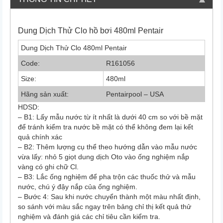
Dung Dịch Thử Clo hồ bơi 480ml Pentair
Dung Dịch Thử Clo 480ml Pentair
Code:
R161056
Size:
480ml
Hãng sản xuất:
Pentairpool – USA
HDSD:
– B1: Lấy mẫu nước từ ít nhất là dưới 40 cm so với bề mặt
để tránh kiểm tra nước bề mặt có thể không đem lại kết
quả chính xác
– B2: Thêm lượng cụ thể theo hướng dẫn vào mẫu nước
vừa lấy: nhỏ 5 giọt dung dịch Oto vào ống nghiệm nắp
vàng có ghi chữ Cl.
– B3: Lắc ống nghiệm để pha trộn các thuốc thử và mẫu
nước, chú ý đậy nắp của ống nghiệm.
– Bước 4: Sau khi nước chuyển thành một màu nhất định,
so sánh với màu sắc ngay trên bảng chỉ thị kết quả thử
nghiệm và đánh giá các chỉ tiêu cần kiểm tra.