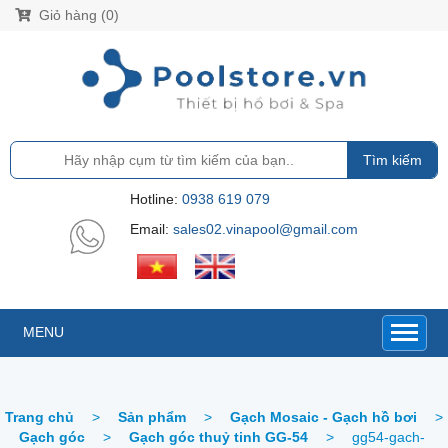
Giỏ hàng (0)
Tìm kiếm
Hotline:
0938 619 079
Email:
sales02.vinapool@gmail.com
MENU
Trang chủ
>
Sản phẩm
>
Gạch Mosaic - Gạch hồ bơi
>
Gạch góc
>
Gạch góc thuỷ tinh GG-54
>
gg54-gach-