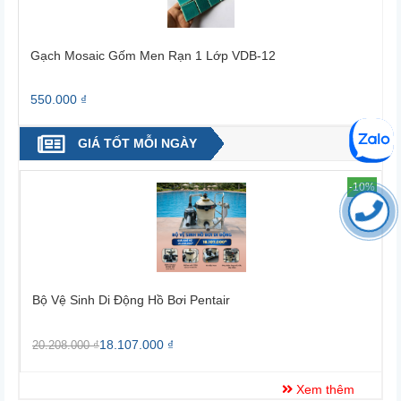
Gạch Mosaic Gốm Men Rạn 1 Lớp VDB-05
550.000 ₫
GIÁ TỐT MỖI NGÀY
-10%
Bộ Vệ Sinh Di Động Hồ Bơi Pentair
21.100.000 ₫
25.338.000 ₫
Xem thêm