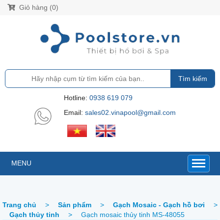
Giỏ hàng (0)
Tìm kiếm
Hotline:
0938 619 079
Email:
sales02.vinapool@gmail.com
MENU
Trang chủ
>
Sản phẩm
>
Gạch Mosaic - Gạch hồ bơi
>
Gạch thủy tinh
>
Gạch mosaic thủy tinh MS-48055