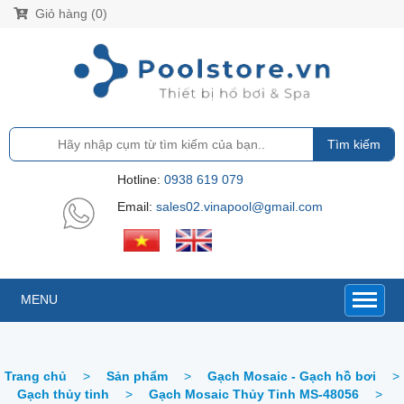
Giỏ hàng (0)
Tìm kiếm
Hotline:
0938 619 079
Email:
sales02.vinapool@gmail.com
MENU
Trang chủ
>
Sản phẩm
>
Gạch Mosaic - Gạch hồ bơi
>
Gạch thủy tinh
>
Gạch Mosaic Thủy Tinh MS-48056
>