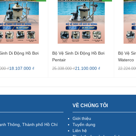
Sinh Di Động Hồ Bơi
Bộ Vệ Sinh Di Động Hồ Bơi
Bộ Vệ Si
Pentair
Waterco
18.107.000 ₫
21.100.000 ₫
000 ₫
25.338.000 ₫
22.224.00
VỀ CHÚNG TÔI
Giới thiệu
ạnh Thông, Thành phố Hồ Chí
Tuyển dụng
Liên hệ