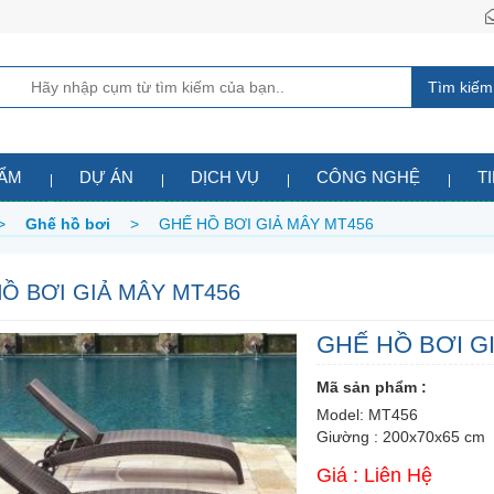
Tìm kiếm
HẨM
DỰ ÁN
DỊCH VỤ
CÔNG NGHỆ
T
>
Ghế hồ bơi
>
GHẾ HỒ BƠI GIẢ MÂY MT456
Ồ BƠI GIẢ MÂY MT456
GHẾ HỒ BƠI G
Mã sản phẩm :
Model: MT456
Giường : 200x70x65 cm
Giá : Liên Hệ