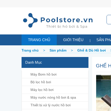
TRANG CHỦ
GIỚI THIỆU
SẢN P
Trang chủ
>
Sản phẩm
>
Ghế & Dù Hồ bơi
Danh Mục
GHẾ H
Máy Bơm hồ bơi
Bộ lọc hồ bơi
Máy lọc hồ bơi
Máy nước nóng hồ bơi & spa
Thiết bị xử lý nước hồ bơi