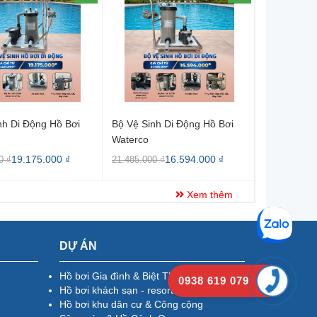
nh Di Động Hồ Bơi
Bộ Vệ Sinh Di Động Hồ Bơi
Bộ Lọc Vải
Waterco
Clean & Cl
19.175.000 ₫
16.594.000 ₫
8.784.000 
0 ₫
21.485.000 ₫
Xem thêm
DỰ ÁN
Hồ bơi Gia đình & Biệt Thự
0938 619 079
Hồ bơi khách sạn - resort
Hồ bơi khu dân cư & Công cộng