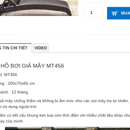
MUA
 TIN CHI TIẾT
VIDEO
HỒ BƠI GIẢ MÂY MT456
l: MT456
ng : 200x70x65 cm
hành : 12 tháng.
iả mây chống thấm và không bị ẩm móc như các sợi mây tre tự nhiên,
i sử dụng ngoài trời.
ẩm có kết cấu khung kim loại sơn tĩnh điện với nhiều chất liệu khác n
bày của mình.