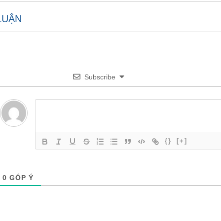
LUẬN
Subscribe
{}
[+]
0
GÓP Ý