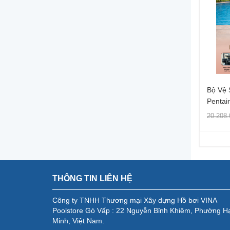
ệ Sinh Di Động Hồ Bơi
Bộ Vệ Sinh Di Động Hồ Bơi
Bộ Vệ 
qua (lọc Cát)
Peraqua (lọc Cát)
Pentair
21.100.000 ₫
21.769.000 ₫
19.000 ₫
28.732.000 ₫
20.208.
THÔNG TIN LIÊN HỆ
Công ty TNHH Thương mại Xây dựng Hồ bơi VINA
Poolstore Gò Vấp : 22 Nguyễn Bỉnh Khiêm, Phường H
Minh, Việt Nam.