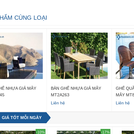
HẨM CÙNG LOẠI
HẾ NHỰA GIẢ MÂY
BÀN GHẾ NHỰA GIẢ MÂY
GHẾ QUẦ
45
MT2A263
MÂY MT
Liên hệ
Liên hệ
GIÁ TỐT MỖI NGÀY
-10%
-17%