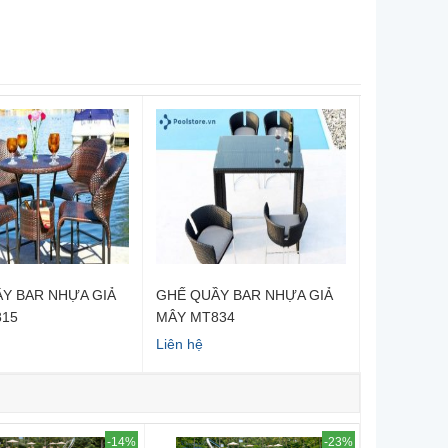
Y BAR NHỰA GIẢ
GHẾ QUẦY BAR NHỰA GIẢ
GHẾ QUẦY
815
MÂY MT834
MÂY MT84
Liên hệ
2.748.000 ₫
-14%
-23%