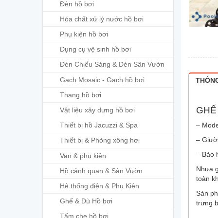
Đèn hồ bơi
Hóa chất xử lý nước hồ bơi
Phụ kiện hồ bơi
Dụng cụ vệ sinh hồ bơi
Đèn Chiếu Sáng & Đèn Sân Vườn
Gạch Mosaic - Gạch hồ bơi
THÔNG
Thang hồ bơi
GHẾ 
Vật liệu xây dựng hồ bơi
– Mode
Thiết bị hồ Jacuzzi & Spa
– Giườ
Thiết bị & Phòng xông hơi
– Bảo 
Van & phụ kiện
Nhựa g
Hồ cảnh quan & Sân Vườn
toàn kh
Hệ thống điện & Phụ Kiện
Sản ph
Ghế & Dù Hồ bơi
trưng 
Tấm che hồ bơi