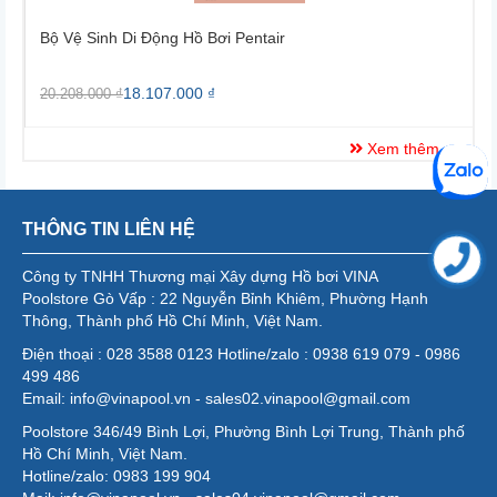
Bộ Vệ Sinh Di Động Hồ Bơi Pentair
B
18.107.000 ₫
20.208.000 ₫
2
Xem thêm
THÔNG TIN LIÊN HỆ
Công ty TNHH Thương mại Xây dựng Hồ bơi VINA
Poolstore Gò Vấp : 22 Nguyễn Bỉnh Khiêm, Phường Hạnh
Thông, Thành phố Hồ Chí Minh, Việt Nam.
Điện thoại : 028 3588 0123 Hotline/zalo : 0938 619 079 - 0986
499 486
Email: info@vinapool.vn - sales02.vinapool@gmail.com
Poolstore 346/49 Bình Lợi, Phường Bình Lợi Trung, Thành phố
Hồ Chí Minh, Việt Nam.
Hotline/zalo: 0983 199 904