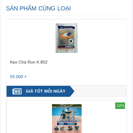
SẢN PHẨM CÙNG LOẠI
Keo Chà Ron K.802
55.000 ₫
3
GIÁ TỐT MỖI NGÀY
4%
-10%