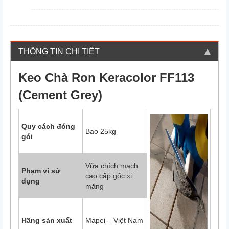
THÔNG TIN CHI TIẾT
Keo Chà Ron Keracolor FF113
(Cement Grey)
Quy cách đóng
Bao 25kg
gói
Vữa chích mạch
Phạm vi sử
cao cấp gốc xi
dụng
măng
Hãng sản xuất
Mapei – Việt Nam