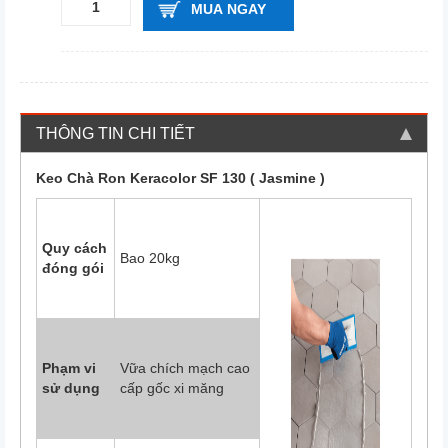
MUA NGAY
THÔNG TIN CHI TIẾT
Keo Chà Ron Keracolor SF 130 ( Jasmine )
Quy cách
Bao 20kg
đóng gói
Phạm vi
Vữa chích mạch cao
sử dụng
cấp gốc xi măng