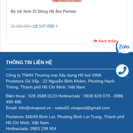
Bộ Vệ Sinh Di Động Hồ Bơi Pentair
B
18.107.000 ₫
20.208.000 ₫
2
Xem thêm
THÔNG TIN LIÊN HỆ
Công ty TNHH Thương mại Xây dựng Hồ bơi VINA
Poolstore Gò Vấp : 22 Nguyễn Bỉnh Khiêm, Phường Hạnh
Thông, Thành phố Hồ Chí Minh, Việt Nam.
Điện thoại : 028 3588 0123 Hotline/zalo : 0938 619 079 - 0986
499 486
Email: info@vinapool.vn - sales02.vinapool@gmail.com
Poolstore 346/49 Bình Lợi, Phường Bình Lợi Trung, Thành phố
Hồ Chí Minh, Việt Nam.
Hotline/zalo: 0983 199 904