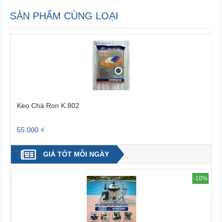
SẢN PHẨM CÙNG LOẠI
Keo Chà Ron K.802
55.000 ₫
3
GIÁ TỐT MỖI NGÀY
4%
-10%