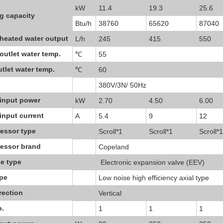
kW
11.4
19.3
25.6
g capacity
Btu/h
38760
65620
87040
heated water output
L/h
245
415
550
outlet water temp.
℃
55
tlet water temp.
℃
60
380V/3N/ 50Hz
input power
kW
2.70
4.50
6.00
input current
A
5.4
9
12
essor type
Scroll*1
Scroll*1
Scroll*1
essor brand
Copeland
le type
Electronic expansion valve (EEV)
ype
Low noise high efficiency axial type
rection
Vertical
o.
1
1
1