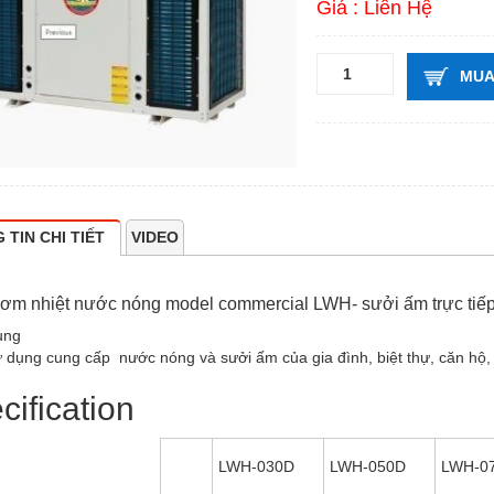
Giá : Liên Hệ
MUA
 TIN CHI TIẾT
VIDEO
ơm nhiệt nước nóng model commercial LWH- sưởi ấm trực tiế
ụng
 dụng cung cấp nước nóng và sưởi ấm của gia đình, biệt thự, căn hộ,
cification
LWH-030D
LWH-050D
LWH-0