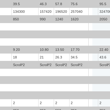
39.5
46.3
57.8
75.6
95.5
134300
157420
196520
257040
3247
850
990
1240
1620
2050
9.20
10.80
13.50
17.70
22.40
18
21
26.3
34.5
43.6
Scroll*2
Scroll*2
Scroll*2
Scroll*2
Scroll*
2
2
2
2
2