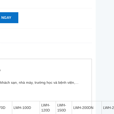
 NGAY
p
 khách sạn, nhà máy, trường học và bệnh viện,…
LWH-
LWH-
70D
LWH-100D
LWH-200DN
LWH-
120D
150D