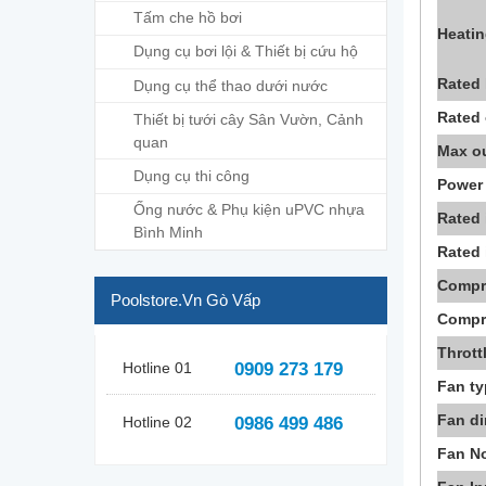
Tấm che hồ bơi
Heatin
Dụng cụ bơi lội & Thiết bị cứu hộ
Rated 
Dụng cụ thể thao dưới nước
Rated 
Thiết bị tưới cây Sân Vườn, Cảnh
quan
Max ou
Dụng cụ thi công
Power
Ống nước & Phụ kiện uPVC nhựa
Rated 
Bình Minh
Rated 
Compr
Poolstore.vn Gò Vấp
Compr
Thrott
Hotline 01
0909 273 179
Fan t
Fan di
Hotline 02
0986 499 486
Fan N