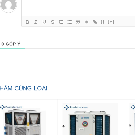
{}
[+]
0
GÓP Ý
HẨM CÙNG LOẠI