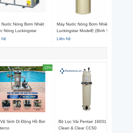
 Nóng Bơm Nhiệt
Máy Nước Nóng Bơm Nhiệt
Máy Nước 
g Luckingstar
Luckingstar ModelE (bình Ss
LWH _ Luck
WH Commercial
Hoặc Bể Men)
Liên hệ
Liên hệ
-23%
nh Di Động Hồ Bơi
Bộ Lọc Vải Pentair 160314
Nắp Thu Đá
Clean & Clear CC50
1030S