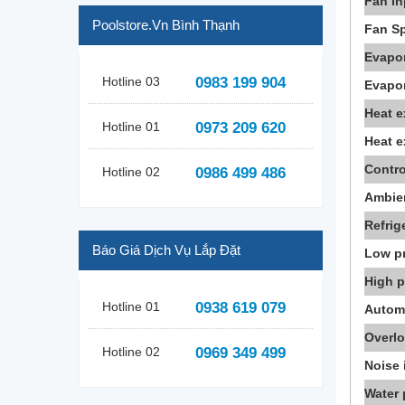
Fan In
Poolstore.vn Bình Thạnh
Fan S
Evapor
Hotline 03
0983 199 904
Evapor
Heat 
Hotline 01
0973 209 620
Heat e
Contro
Hotline 02
0986 499 486
Ambie
Refrig
Báo Giá Dịch Vụ Lắp Đặt
Low pr
High p
Hotline 01
0938 619 079
Automa
Overlo
Hotline 02
0969 349 499
Noise 
Water 