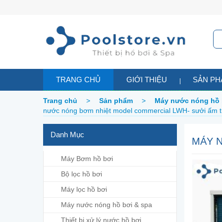
TRANG CHỦ
GIỚI THIỆU
SẢN P
Trang chủ
>
Sản phẩm
>
Máy nước nóng hồ 
nước nóng bơm nhiệt model commercial LWH- sưởi ấm tr
Danh Mục
MÁY 
Máy Bơm hồ bơi
Bộ lọc hồ bơi
Máy lọc hồ bơi
Máy nước nóng hồ bơi & spa
Thiết bị xử lý nước hồ bơi