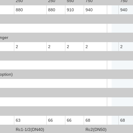
250
250
550
750
750
880
880
910
940
940
anger
2
2
2
2
2
ption)
63
66
66
68
68
Rc1-1/2(DN40)
Rc2(DN50)