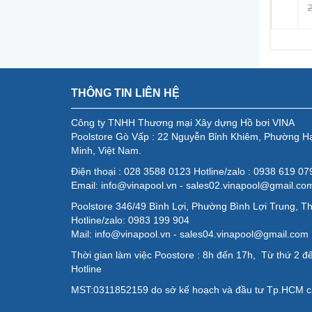
21.769.000 ₫
18.107.000 ₫
32.000 ₫
20.208.000 ₫
25.338.
THÔNG TIN LIÊN HỆ
Công ty TNHH Thương mại Xây dựng Hồ bơi VINA
Poolstore Gò Vấp : 22 Nguyễn Bỉnh Khiêm, Phường H
Minh, Việt Nam.
Điện thoại : 028 3588 0123 Hotline/zalo : 0938 619 0
Email: info@vinapool.vn - sales02.vinapool@gmail.co
Poolstore 346/49 Bình Lợi, Phường Bình Lợi Trung, T
Hotline/zalo: 0983 199 904
Mail: info@vinapool.vn - sales04.vinapool@gmail.com
Thời gian làm việc Poostore : 8h đến 17h, Từ thứ 2 đế
Hotline
MST:0311852159 do sở kế hoạch và đầu tư Tp.HCM c