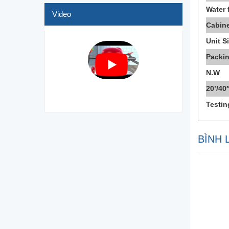
Water 
Video
Cabin
Unit S
Packin
N.W
20’/40
Testin
BÌNH 