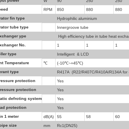
put power
W
90
250
250
peed
RPM
850
880
880
ator fin type
Hydrophilic aluminium
ator tube type
Innergroove tube
exchanger ype
High efficiency tube in tube heat exch
xchanger No.
1
1
1
ller type
Intelligent & LCD
nt Temperature
℃
(-10℃~+45℃)
erant type
R417A (R22/R407C/R410A/R134A for o
essure protection
Yes
ressure protection
Yes
tic defroting system
Yes
ad protection
Yes
in 1 meter
dB(A)
55
58
60
pipe size
mm
Rc1(DN25)