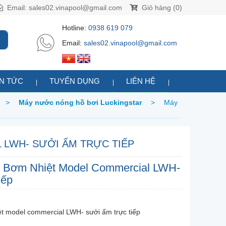
Email:
sales02.vinapool@gmail.com
Giỏ hàng (0)
Hotline:
0938 619 079
Email:
sales02.vinapool@gmail.com
IN TỨC
TUYỂN DỤNG
LIÊN HỆ
>
Máy nước nóng hồ bơi Luckingstar
>
Máy
LWH- SƯỞI ẤM TRỰC TIẾP
 Bơm Nhiệt Model Commercial LWH-
iếp
 model commercial LWH- sưởi ấm trực tiếp