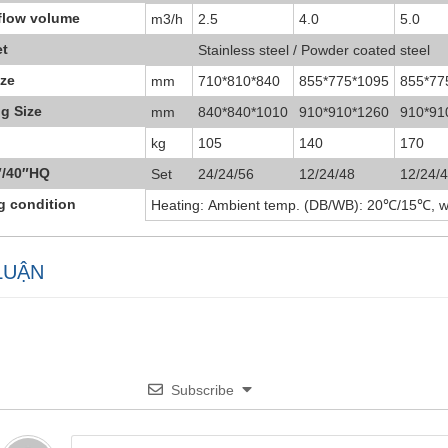
flow volume
m3/h
2.5
4.0
5.0
et
Stainless steel / Powder coated steel
ize
mm
710*810*840
855*775*1095
855*77
g Size
mm
840*840*1010
910*910*1260
910*91
kg
105
140
170
″/40″HQ
Set
24/24/56
12/24/48
12/24/
g condition
Heating: Ambient temp. (DB/WB): 20℃/15℃, wa
LUẬN
Subscribe