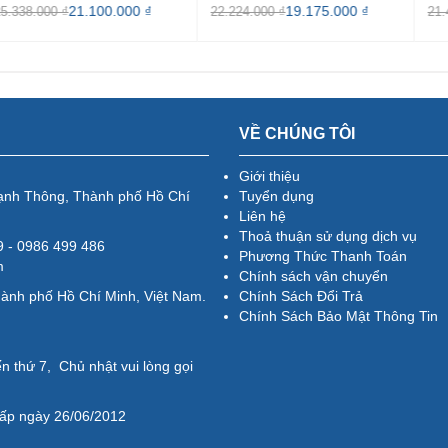
21.100.000 ₫
19.175.000 ₫
000 ₫
22.224.000 ₫
21.485.00
VỀ CHÚNG TÔI
Giới thiệu
ạnh Thông, Thành phố Hồ Chí
Tuyển dụng
Liên hệ
Thoả thuận sử dụng dịch vụ
79 - 0986 499 486
Phương Thức Thanh Toán
m
Chính sách vận chuyển
hành phố Hồ Chí Minh, Việt Nam.
Chính Sách Đổi Trả
Chính Sách Bảo Mật Thông Tin
n thứ 7, Chủ nhật vui lòng gọi
ấp ngày 26/06/2012