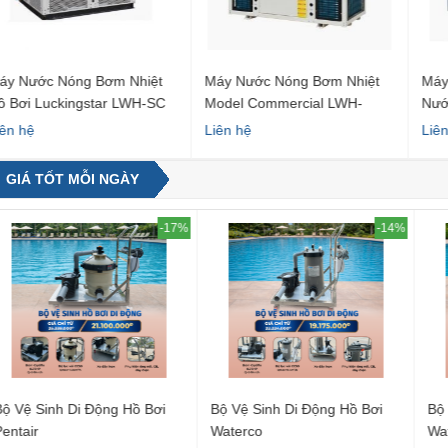
ớc Nóng Bơm Nhiệt
Máy Nước Nóng Bơm Nhiệt
Máy Nước
 Luckingstar LWH-SC
Model Commercial LWH-
Nước Nón
Sưởi Ấm Trực Tiếp
Model L
Liên hệ
Liên hệ
GIÁ TỐT MỖI NGÀY
-17%
-14%
Sinh Di Động Hồ Bơi
Bộ Vệ Sinh Di Động Hồ Bơi
Bộ Vệ Si
Waterco
Waterco