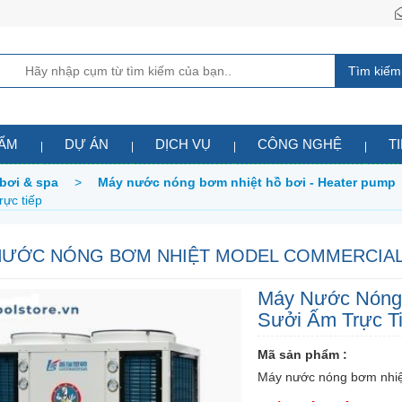
Tìm kiếm
HẨM
DỰ ÁN
DỊCH VỤ
CÔNG NGHỆ
T
bơi & spa
>
Máy nước nóng bơm nhiệt hồ bơi - Heater pump
ực tiếp
NƯỚC NÓNG BƠM NHIỆT MODEL COMMERCIAL 
Máy Nước Nóng
Sưởi Ấm Trực T
Mã sản phẩm :
Máy nước nóng bơm nhiệt