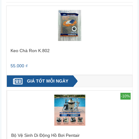
Keo Chà Ron K.802
55.000 ₫
3
GIÁ TỐT MỖI NGÀY
4%
-10%
Bộ Vệ Sinh Di Động Hồ Bơi Pentair
B