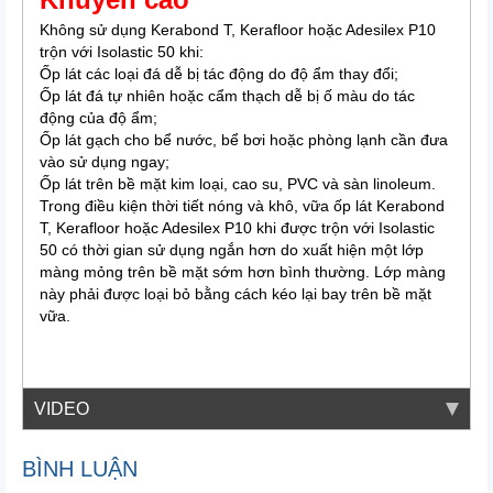
Không sử dụng Kerabond T, Kerafloor hoặc Adesilex P10
trộn với Isolastic 50 khi:
Ốp lát các loại đá dễ bị tác động do độ ẩm thay đổi;
Ốp lát đá tự nhiên hoặc cẩm thạch dễ bị ố màu do tác
động của độ ẩm;
Ốp lát gạch cho bể nước, bể bơi hoặc phòng lạnh cần đưa
vào sử dụng ngay;
Ốp lát trên bề mặt kim loại, cao su, PVC và sàn linoleum.
Trong điều kiện thời tiết nóng và khô, vữa ốp lát Kerabond
T, Kerafloor hoặc Adesilex P10 khi được trộn với Isolastic
50 có thời gian sử dụng ngắn hơn do xuất hiện một lớp
màng mỏng trên bề mặt sớm hơn bình thường. Lớp màng
này phải được loại bỏ bằng cách kéo lại bay trên bề mặt
vữa.
VIDEO
BÌNH LUẬN