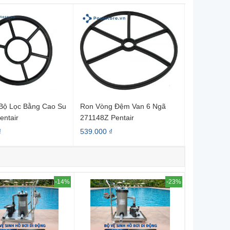
Bộ Lọc Bằng Cao Su
Ron Vòng Đệm Van 6 Ngã
Ron Vòng 
entair
271148Z Pentair
Bằng Cao S
(van Side 1
₫
539.000 ₫
476.000 ₫
-14%
-23%