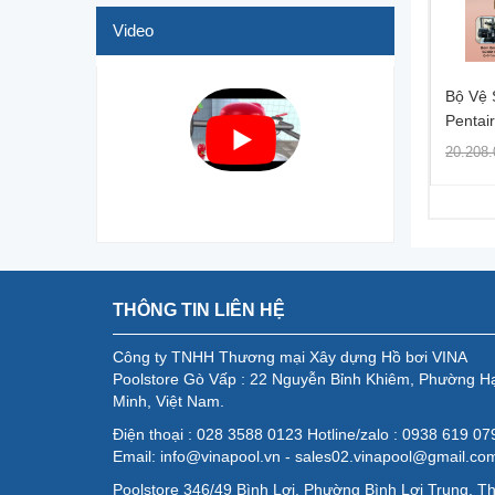
Video
ệ Sinh Di Động Hồ Bơi
Bộ Vệ Sinh Di Động Hồ Bơi
Bộ Vệ 
qua (lọc Cát)
Peraqua (lọc Cát)
Pentair
21.100.000 ₫
21.769.000 ₫
19.000 ₫
28.732.000 ₫
20.208.
THÔNG TIN LIÊN HỆ
Công ty TNHH Thương mại Xây dựng Hồ bơi VINA
Poolstore Gò Vấp : 22 Nguyễn Bỉnh Khiêm, Phường H
Minh, Việt Nam.
Điện thoại : 028 3588 0123 Hotline/zalo : 0938 619 0
Email: info@vinapool.vn - sales02.vinapool@gmail.co
Poolstore 346/49 Bình Lợi, Phường Bình Lợi Trung, T