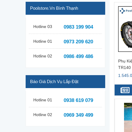
Poolstore.vn Bình Thạnh
Hotline 03
0983 199 904
Hotline 01
0973 209 620
Hotline 02
0986 499 486
Gạt Van Bộ Lọc Bằng
Phụ Kiện Bộ Lọc Pentair
Phụ Ki
 272520. Hiệu Pentair
100SF 98209800
TR140 
000 ₫
1.221.000 ₫
1.545.
Báo Giá Dịch Vụ Lắp Đặt
Hotline 01
0938 619 079
-22%
-24%
Hotline 02
0969 349 499