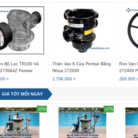
ện Bộ Lọc TR100 Và
Thân Van 6 Cửa Pentair Bằng
Ron Van 
273564Z Pentair
Nhựa 272530
272409 P
000 ₫
2.796.000 ₫
269.000 
GIÁ TỐT MỖI NGÀY
-10%
-17%