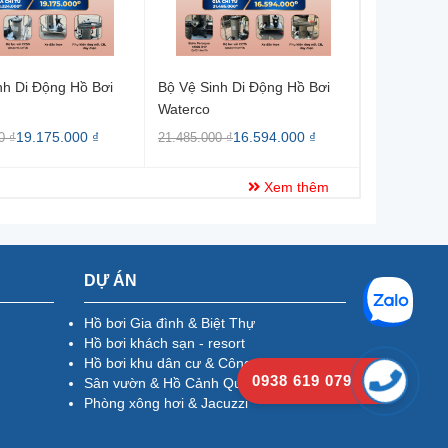
nh Di Động Hồ Bơi
Bộ Vệ Sinh Di Động Hồ Bơi
Bộ Lọc Vải
Waterco
Clean & Cl
19.175.000 ₫
16.594.000 ₫
8.784.000 
0 ₫
21.485.000 ₫
Xem thêm
DỰ ÁN
Hồ bơi Gia đình & Biệt Thự
Hồ bơi khách sạn - resort
Hồ bơi khu dân cư & Công cộng
0938 619 079
Sân vườn & Hồ Cảnh Quan
Phòng xông hơi & Jacuzzi