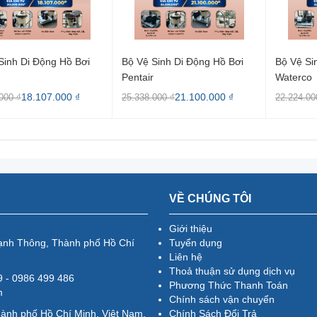
Sinh Di Động Hồ Bơi
Bộ Vệ Sinh Di Động Hồ Bơi
Bộ Vệ Si
Pentair
Waterco
18.107.000 ₫
21.100.000 ₫
000 ₫
25.338.000 ₫
22.224.00
VỀ CHÚNG TÔI
Giới thiệu
ạnh Thông, Thành phố Hồ Chí
Tuyển dụng
Liên hệ
Thoả thuận sử dụng dịch vụ
79 - 0986 499 486
Phương Thức Thanh Toán
m
Chính sách vận chuyển
hành phố Hồ Chí Minh, Việt Nam.
Chính Sách Đổi Trả