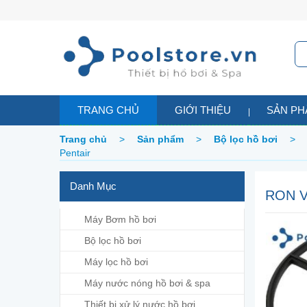
TRANG CHỦ
GIỚI THIỆU
SẢN P
Trang chủ
>
Sản phẩm
>
Bộ lọc hồ bơi
>
Pentair
Danh Mục
RON V
Máy Bơm hồ bơi
Bộ lọc hồ bơi
Máy lọc hồ bơi
Máy nước nóng hồ bơi & spa
Thiết bị xử lý nước hồ bơi