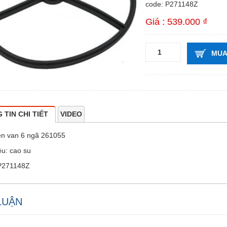
code: P271148Z
Giá : 539.000 ₫
MUA
 TIN CHI TIẾT
VIDEO
ện van 6 ngã 261055
ệu: cao su
P271148Z
LUẬN