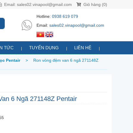
Email:
sales02.vinapool@gmail.com
Giỏ hàng (0)
Hotline:
0938 619 079
Email:
sales02.vinapool@gmail.com
IN TỨC
TUYỂN DỤNG
LIÊN HỆ
ọc Pentair
>
Ron vòng đệm van 6 ngã 271148Z
an 6 Ngã 271148Z Pentair
55