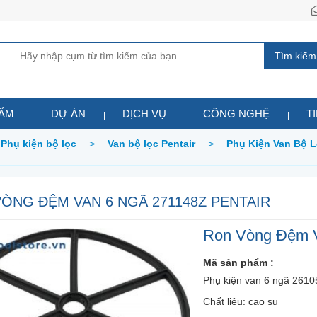
Tìm kiếm
HẨM
DỰ ÁN
DỊCH VỤ
CÔNG NGHỆ
T
Phụ kiện bộ lọc
>
Van bộ lọc Pentair
>
Phụ Kiện Van Bộ L
ÒNG ĐỆM VAN 6 NGÃ 271148Z PENTAIR
Ron Vòng Đệm V
Mã sản phẩm :
Phụ kiện van 6 ngã 2610
Chất liệu: cao su