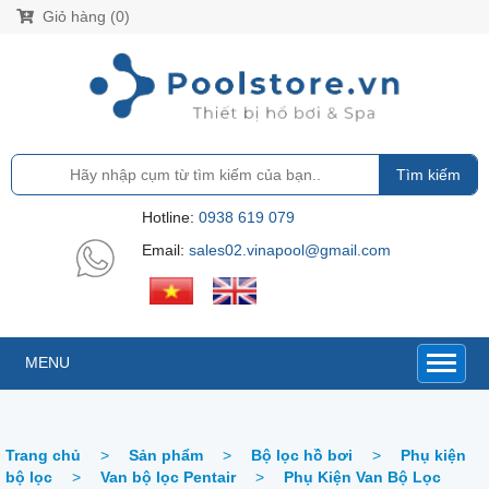
Giỏ hàng (0)
Tìm kiếm
Hotline:
0938 619 079
Email:
sales02.vinapool@gmail.com
MENU
Trang chủ
>
Sản phẩm
>
Bộ lọc hồ bơi
>
Phụ kiện
bộ lọc
>
Van bộ lọc Pentair
>
Phụ Kiện Van Bộ Lọc