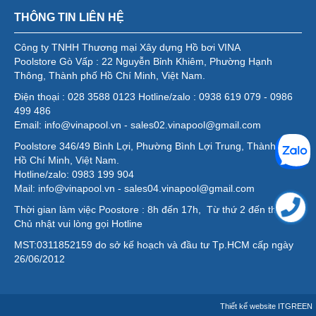
THÔNG TIN LIÊN HỆ
Công ty TNHH Thương mại Xây dựng Hồ bơi VINA
Poolstore Gò Vấp : 22 Nguyễn Bỉnh Khiêm, Phường Hạnh
Thông, Thành phố Hồ Chí Minh, Việt Nam.
Điện thoại : 028 3588 0123 Hotline/zalo : 0938 619 079 - 0986
499 486
Email: info@vinapool.vn - sales02.vinapool@gmail.com
Poolstore 346/49 Bình Lợi, Phường Bình Lợi Trung, Thành phố
Hồ Chí Minh, Việt Nam.
Hotline/zalo: 0983 199 904
Mail: info@vinapool.vn - sales04.vinapool@gmail.com
Thời gian làm việc Poostore : 8h đến 17h, Từ thứ 2 đến thứ 7,
Chủ nhật vui lòng gọi Hotline
MST:0311852159 do sở kế hoạch và đầu tư Tp.HCM cấp ngày
26/06/2012
Thiết kế website
ITGREEN