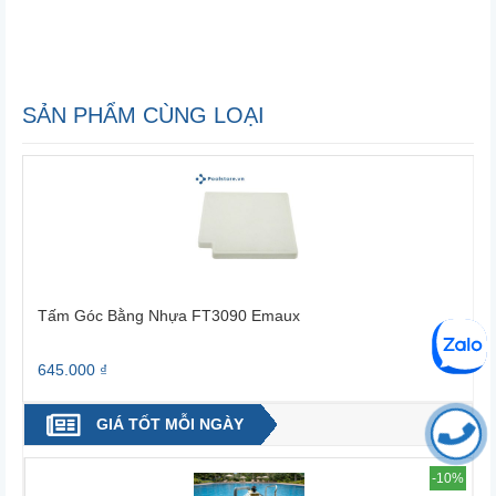
SẢN PHẨM CÙNG LOẠI
Emaux
Thanh Lót Mương Tràn Hồ Bơi DF 2
243.000 ₫
GIÁ TỐT MỖI NGÀY
-10%