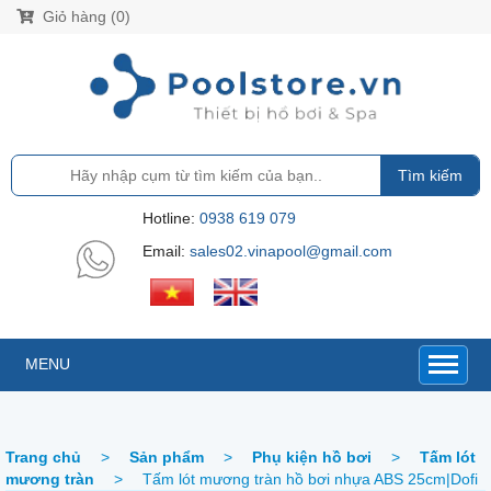
Giỏ hàng (0)
Tìm kiếm
Hotline:
0938 619 079
Email:
sales02.vinapool@gmail.com
MENU
Trang chủ
>
Sản phẩm
>
Phụ kiện hồ bơi
>
Tấm lót
mương tràn
>
Tấm lót mương tràn hồ bơi nhựa ABS 25cm|Dofi