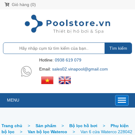
Giỏ hàng (0)
Tìm kiếm
Hotline:
0938 619 079
Email:
sales02.vinapool@gmail.com
MENU
Trang chủ
>
Sản phẩm
>
Bộ lọc hồ bơi
>
Phụ kiện
bộ lọc
>
Van bộ lọc Waterco
>
Van 6 cửa Waterco 228042