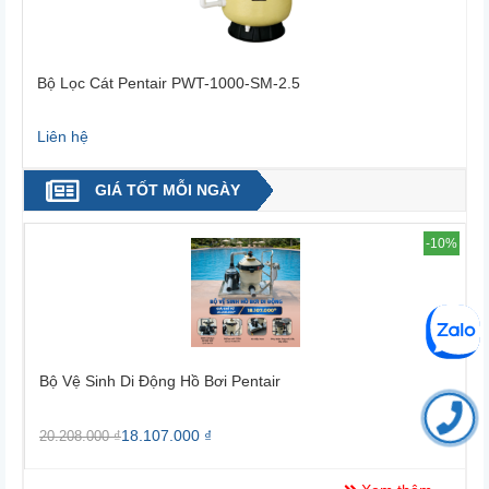
Bộ Lọc Cát Pentair PWT-1000-SM-2.5
Liên hệ
L
GIÁ TỐT MỖI NGÀY
4%
-10%
Bộ Vệ Sinh Di Động Hồ Bơi Pentair
B
18.107.000 ₫
20.208.000 ₫
2