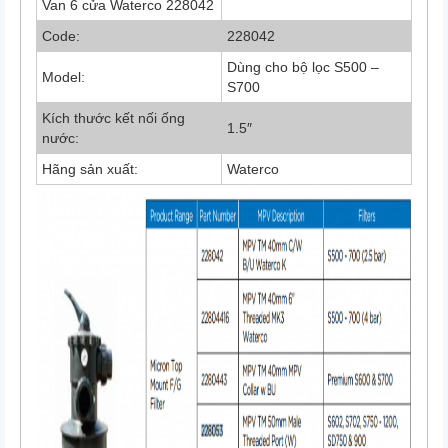
Van 6 cửa Waterco 228042
Code:
228042
Dùng cho bộ lọc S500 –
Model:
S700
Kích thước kết nối ống
1.5″
nước:
Hãng sản xuất:
Waterco