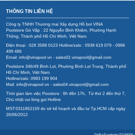
THÔNG TIN LIÊN HỆ
Công ty TNHH Thương mại Xây dựng Hồ bơi VINA
Poolstore Gò Vấp : 22 Nguyễn Bỉnh Khiêm, Phường Hạnh
Thông, Thành phố Hồ Chí Minh, Việt Nam.
Điện thoại : 028 3588 0123 Hotline/zalo : 0938 619 079 - 0986
499 486
Email: info@vinapool.vn - sales02.vinapool@gmail.com
Poolstore 346/49 Bình Lợi, Phường Bình Lợi Trung, Thành phố
Hồ Chí Minh, Việt Nam.
Hotline/zalo: 0983 199 904
Mail: info@vinapool.vn - sales04.vinapool@gmail.com
Thời gian làm việc Poostore : 8h đến 17h, Từ thứ 2 đến thứ 7,
Chủ nhật vui lòng gọi Hotline
MST:0311852159 do sở kế hoạch và đầu tư Tp.HCM cấp ngày
26/06/2012
Thiết kế website
ITGREEN