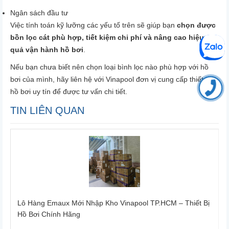
Ngân sách đầu tư
Việc tính toán kỹ lưỡng các yếu tố trên sẽ giúp bạn
chọn được
bồn lọc cát phù hợp, tiết kiệm chi phí và nâng cao hiệu
quả vận hành hồ bơi
.
Nếu bạn chưa biết nên chọn loại bình lọc nào phù hợp với hồ
bơi của mình, hãy liên hệ với Vinapool đơn vị cung cấp thiết bị
hồ bơi uy tín để được tư vấn chi tiết.
TIN LIÊN QUAN
ô Hàng Emaux Mới Nhập Kho Vinapool TP.HCM – Thiết Bị
[TPHC
Hồ Bơi Chính Hãng
- LẮP 