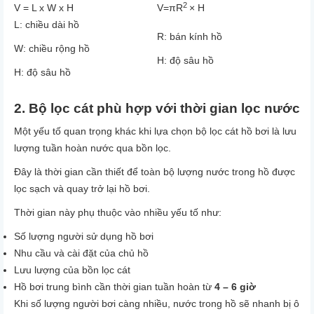
2
V = L x W x H
V
=
π
R
×
H
L: chiều dài hồ
R: bán kính hồ
W: chiều rộng hồ
H: độ sâu hồ
H: độ sâu hồ
2. Bộ lọc cát phù hợp với thời gian lọc nước
Một yếu tố quan trọng khác khi lựa chọn bộ lọc cát hồ bơi là lưu
lượng
tuần hoàn nước qua bồn lọc
.
Đây là
thời gian cần thiết để toàn bộ lượng nước trong hồ được
lọc sạch và quay trở lại hồ bơi
.
Thời gian này phụ thuộc vào nhiều yếu tố như:
Số lượng người sử dụng hồ bơi
Nhu cầu và cài đặt của chủ hồ
Lưu lượng của bồn lọc cát
Hồ bơi trung bình cần thời gian tuần hoàn từ
4 – 6 giờ
Khi số lượng người bơi càng nhiều, nước trong hồ sẽ nhanh bị ô