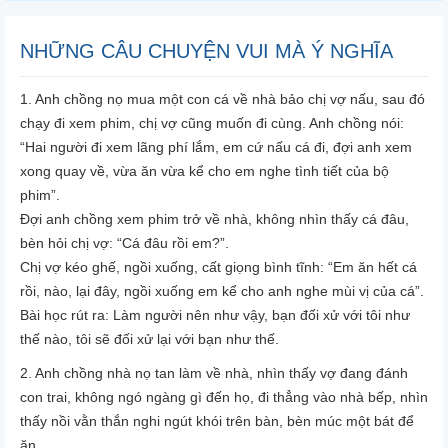
NHỮNG CÂU CHUYỆN VUI MÀ Ý NGHĨA
1. Anh chồng nọ mua một con cá về nhà bảo chị vợ nấu, sau đó
chạy đi xem phim, chị vợ cũng muốn đi cùng. Anh chồng nói:
“Hai người đi xem lãng phí lắm, em cứ nấu cá đi, đợi anh xem
xong quay về, vừa ăn vừa kể cho em nghe tình tiết của bộ
phim”.
Đợi anh chồng xem phim trở về nhà, không nhìn thấy cá đâu,
bèn hỏi chị vợ: “Cá đâu rồi em?”.
Chị vợ kéo ghế, ngồi xuống, cất giọng bình tĩnh: “Em ăn hết cá
rồi, nào, lại đây, ngồi xuống em kể cho anh nghe mùi vị của cá”.
Bài học rút ra
: Làm người nên như vậy, bạn đối xử với tôi như
thế nào, tôi sẽ đối xử lại với bạn như thế.
2. Anh chồng nhà nọ tan làm về nhà, nhìn thấy vợ đang đánh
con trai, không ngó ngàng gì đến họ, đi thẳng vào nhà bếp, nhìn
thấy nồi vằn thắn nghi ngút khói trên bàn, bèn múc một bát để
ăn.