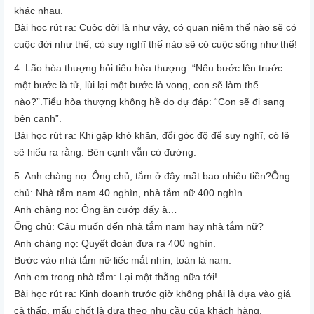
khác nhau.
Bài học rút ra: Cuộc đời là như vậy, có quan niệm thế nào sẽ có
cuộc đời như thế, có suy nghĩ thế nào sẽ có cuộc sống như thế!
4. Lão hòa thượng hỏi tiểu hòa thượng: “Nếu bước lên trước
một bước là tử, lùi lại một bước là vong, con sẽ làm thế
nào?”.
Tiểu hòa thượng không hề do dự đáp: “Con sẽ đi sang
bên cạnh”.
Bài học rút ra: Khi gặp khó khăn, đổi góc độ để suy nghĩ, có lẽ
sẽ hiểu ra rằng: Bên cạnh vẫn có đường.
5. Anh chàng nọ: Ông chủ, tắm ở đây mất bao nhiêu tiền?
Ông
chủ: Nhà tắm nam 40 nghìn, nhà tắm nữ 400 nghìn.
Anh chàng nọ: Ông ăn cướp đấy à…
Ông chủ: Cậu muốn đến nhà tắm nam hay nhà tắm nữ?
Anh chàng nọ: Quyết đoán đưa ra 400 nghìn.
Bước vào nhà tắm nữ liếc mắt nhìn, toàn là nam.
Anh em trong nhà tắm: Lại một thằng nữa tới!
Bài học rút ra: Kinh doanh trước giờ không phải là dựa vào giá
cả thấp, mấu chốt là dựa theo nhu cầu của khách hàng.