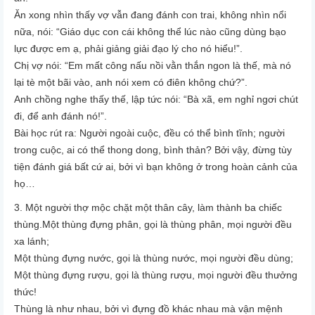
Ăn xong nhìn thấy vợ vẫn đang đánh con trai, không nhìn nổi
nữa, nói: “Giáo dục con cái không thể lúc nào cũng dùng bạo
lực được em ạ, phải giảng giải đạo lý cho nó hiểu!”.
Chị vợ nói: “Em mất công nấu nồi vằn thắn ngon là thế, mà nó
lại tè một bãi vào, anh nói xem có điên không chứ?”.
Anh chồng nghe thấy thế, lập tức nói: “Bà xã, em nghỉ ngơi chút
đi, để anh đánh nó!”.
Bài học rút ra: Người ngoài cuộc, đều có thể bình tĩnh; người
trong cuộc, ai có thể thong dong, bình thản? Bởi vậy, đừng tùy
tiện đánh giá bất cứ ai, bởi vì bạn không ở trong hoàn cảnh của
họ…
3. Một người thợ mộc chặt một thân cây, làm thành ba chiếc
thùng.
Một thùng đựng phân, gọi là thùng phân, mọi người đều
xa lánh;
Một thùng đựng nước, gọi là thùng nước, mọi người đều dùng;
Một thùng đựng rượu, gọi là thùng rượu, mọi người đều thưởng
thức!
Thùng là như nhau, bởi vì đựng đồ khác nhau mà vận mệnh