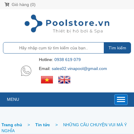
Giỏ hàng (0)
Tìm kiếm
Hotline:
0938 619 079
Email:
sales02.vinapool@gmail.com
MENU
Trang chủ
>
Tin tức
>
NHỮNG CÂU CHUYỆN VUI MÀ Ý
NGHĨA