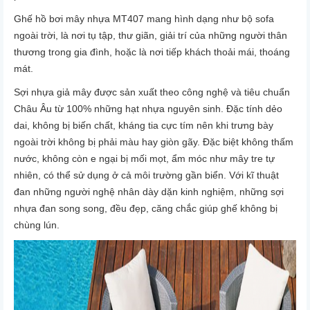
Ghế hồ bơi mây nhựa MT407 mang hình dạng như bộ sofa
ngoài trời, là nơi tụ tập, thư giãn, giải trí của những người thân
thương trong gia đình, hoặc là nơi tiếp khách thoải mái, thoáng
mát.
Sợi nhựa giả mây được sản xuất theo công nghệ và tiêu chuẩn
Châu Âu từ 100% những hạt nhựa nguyên sinh. Đặc tính dẻo
dai, không bị biến chất, kháng tia cực tím nên khi trưng bày
ngoài trời không bị phải màu hay giòn gãy. Đặc biệt không thấm
nước, không còn e ngại bị mối mọt, ẩm móc như mây tre tự
nhiên, có thể sử dụng ở cả môi trường gần biển. Với kĩ thuật
đan những người nghệ nhân dày dặn kinh nghiệm, những sợi
nhựa đan song song, đều đẹp, căng chắc giúp ghế không bị
chùng lún.