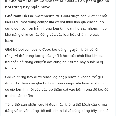
5. Ghế Nằm Hồ Bơi Composite MTC403 –
Sản phẩm ghế hồ
bơi trưng bày ngập nước
Ghế Nằm Hồ Bơi Composite MTC403
được sản xuất từ chất
liệu FRP, một dạng composite có sợi thủy tinh gia cường, độ
cứng cơ học hơn hẳn những loại kim loại như sắt, nhôm…, có
khả năng chịu sự tác động của các loại hóa chất như axit,
bazơ….
Ghế hồ bơi composite được tạo dáng nguyên khối, có lõi
rỗng.
Vì thế trọng lượng của ghế ít hơn các chất liệu kim loại
như sắt, dễ dàng chuyển dời cũng như trưng bày ở bất kì vị
trí nào.
Chỉ khi trưng bày dưới nước, độ ngập nước ít không thể giữ
được độ chìm của ghế hồ bơi nhựa composite hoặc ở khu vực
có gió lớn thì mới yêu cầu bỏ thêm cát vào bên trong để tạo độ
trì cho sản phẩm.
Tổng thể sản phẩm cực kì đẹp mắt, không thô kệch xấu xí mà
dáng vẻ duyên dáng, bề mặt nhựa lại vô cùng bóng bẩy, tinh tế.