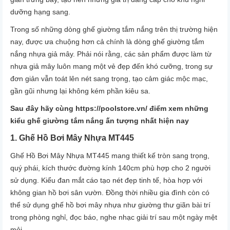
dưỡng hạng sang.
Trong số những dòng ghế giường tắm nắng trên thị trường hiện
nay, được ưa chuộng hơn cả chính là dòng ghế giường tắm
nắng nhựa giả mây. Phải nói rằng, các sản phẩm được làm từ
nhựa giả mây luôn mang một vẻ đẹp đến khó cưỡng, trong sự
đơn giản vẫn toát lên nét sang trọng, tạo cảm giác mộc mạc,
gần gũi nhưng lại không kém phần kiêu sa.
Sau đây hãy cùng
https://poolstore.vn/
điểm xem những
kiểu ghế giường tắm nắng ấn tượng nhất hiện nay
1. Ghế Hồ Bơi Mây Nhựa MT445
Ghế Hồ Bơi Mây Nhựa MT445 mang thiết kế tròn sang trọng,
quý phái, kích thước đường kính 140cm phù hợp cho 2 người
sử dụng. Kiểu đan mắt cáo tạo nét đẹp tinh tế, hòa hợp với
không gian hồ bơi sân vườn. Đồng thời nhiều gia đình còn có
thể sử dụng ghế hồ bơi mây nhựa như giường thư giãn bài trí
trong phòng nghỉ, đọc báo, nghe nhạc giải trí sau một ngày mệt
mỏi.