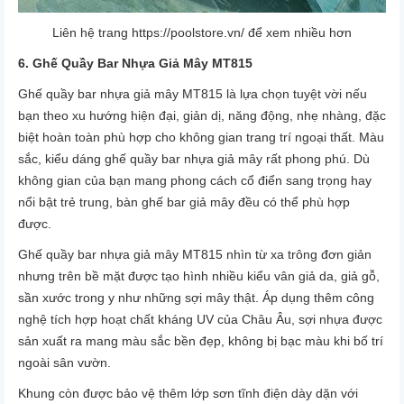
Liên hệ trang
https://poolstore.vn/
để xem nhiều hơn
6. Ghế Quầy Bar Nhựa Giả Mây MT815
Ghế quầy bar nhựa giả mây MT815 là lựa chọn tuyệt vời nếu
bạn theo xu hướng hiện đại, giản dị, năng động, nhẹ nhàng, đặc
biệt hoàn toàn phù hợp cho không gian trang trí ngoại thất. Màu
sắc, kiểu dáng ghế quầy bar nhựa giả mây rất phong phú. Dù
không gian của bạn mang phong cách cổ điển sang trọng hay
nổi bật trẻ trung, bàn ghế bar giả mây đều có thể phù hợp
được.
Ghế quầy bar nhựa giả mây MT815 nhìn từ xa trông đơn giản
nhưng trên bề mặt được tạo hình nhiều kiểu vân giả da, giả gỗ,
sần xước trong y như những sợi mây thật. Áp dụng thêm công
nghệ tích hợp hoạt chất kháng UV của Châu Âu, sợi nhựa được
sản xuất ra mang màu sắc bền đẹp, không bị bạc màu khi bố trí
ngoài sân vườn.
Khung còn được bảo vệ thêm lớp sơn tĩnh điện dày dặn với