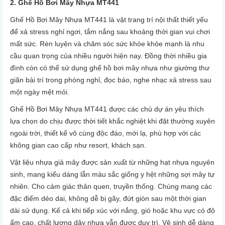
2. Ghế Hồ Bơi Mây Nhựa MT441
Ghế Hồ Bơi Mây Nhựa MT441 là vật trang trí nội thất thiết yếu
để xả stress nghỉ ngơi, tắm nắng sau khoảng thời gian vui chơi
mất sức. Rèn luyện và chăm sóc sức khỏe khỏe mạnh là nhu
cầu quan trọng của nhiều người hiện nay. Đồng thời nhiều gia
đình còn có thể sử dụng ghế hồ bơi mây nhựa như giường thư
giãn bài trí trong phòng nghỉ, đọc báo, nghe nhạc xả stress sau
một ngày mệt mỏi.
Ghế Hồ Bơi Mây Nhựa MT441 được các chủ dự án yêu thích
lựa chọn do chịu được thời tiết khắc nghiệt khi đặt thường xuyên
ngoài trời, thiết kế vô cùng độc đáo, mới lạ, phù hợp với các
không gian cao cấp như resort, khách sạn.
Vật liệu nhựa giả mây được sản xuất từ những hạt nhựa nguyên
sinh, mang kiểu dáng lẫn màu sắc giống y hệt những sợi mây tự
nhiên. Cho cảm giác thân quen, truyền thống. Chúng mang các
đặc điểm dẻo dai, không dễ bị gãy, đứt giòn sau một thời gian
dài sử dụng. Kể cả khi tiếp xúc với nắng, gió hoặc khu vực có độ
ẩm cao, chất lượng dây nhựa vẫn được duy trì. Vệ sinh dễ dàng