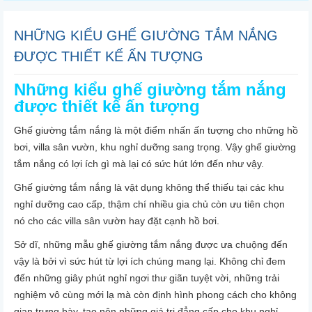
NHỮNG KIỂU GHẾ GIƯỜNG TẮM NẮNG
ĐƯỢC THIẾT KẾ ẤN TƯỢNG
Những kiểu ghế giường tắm nắng
được thiết kế ấn tượng
Ghế giường tắm nắng là một điểm nhấn ấn tượng cho những hồ
bơi, villa sân vườn, khu nghỉ dưỡng sang trọng. Vậy ghế giường
tắm nắng có lợi ích gì mà lại có sức hút lớn đến như vậy.
Ghế giường tắm nắng là vật dụng không thể thiếu tại các khu
nghỉ dưỡng cao cấp, thậm chí nhiều gia chủ còn ưu tiên chọn
nó cho các villa sân vườn hay đặt cạnh hồ bơi.
Sở dĩ, những mẫu ghế giường tắm nắng được ưa chuộng đến
vậy là bởi vì sức hút từ lợi ích chúng mang lại. Không chỉ đem
đến những giây phút nghỉ ngơi thư giãn tuyệt vời, những trải
nghiệm vô cùng mới lạ mà còn định hình phong cách cho không
gian trưng bày, tạo nên những giá trị đẳng cấp cho khu nghỉ