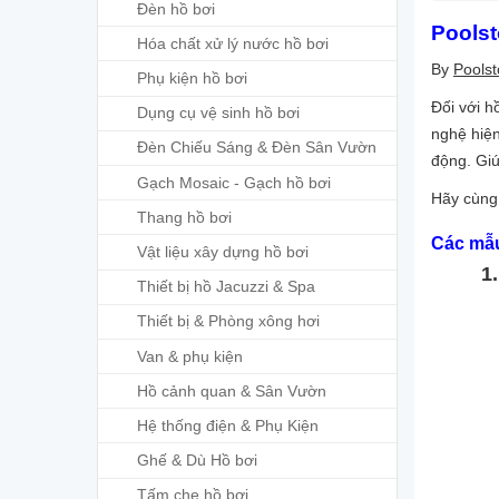
Đèn hồ bơi
Poolst
Hóa chất xử lý nước hồ bơi
By
Poolst
Phụ kiện hồ bơi
Đối với h
Dụng cụ vệ sinh hồ bơi
nghệ hiện
Đèn Chiếu Sáng & Đèn Sân Vườn
động. Giú
Gạch Mosaic - Gạch hồ bơi
Hãy cùn
Thang hồ bơi
Các mẫu
Vật liệu xây dựng hồ bơi
1. 
Thiết bị hồ Jacuzzi & Spa
Thiết bị & Phòng xông hơi
Van & phụ kiện
Hồ cảnh quan & Sân Vườn
Hệ thống điện & Phụ Kiện
Ghế & Dù Hồ bơi
Tấm che hồ bơi