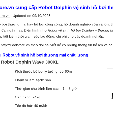
ore.vn cung cấp Robot Dolphin vệ sinh hồ bơi thư
ore.vn
| Updated on 09/10/2023
ồ bơi thương mại hay hồ bơi công cộng, hồ doanh nghiệp vừa và lớn, t
 đại ngày nay. Điển hình như
Robot vệ sinh hồ bơi Dolphin – thương h
p tiết kiệm thời gian, sức lao động, chi phí cho các doanh nghiệp.
g
http://Poolstore.vn
theo dõi bài viết để có những thông tin bổ ích về cô
 Robot vệ sinh hồ bơi thương mại chất lượng
Robot Dophin Wave 300XL
Kích thước bể bơi lý tưởng: 50-60m
Phạm vi làm sạch: sàn
Thời gian chu trình làm sạch: 1 – 8 giờ
Cân nặng: 24kg
Tốc độ hút: 40 m3/h