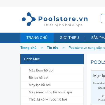
TRANG CHỦ
GIỚI THIỆU
SẢN P
Trang chủ
>
Tin tức
>
Poolstore.vn cung cấp ro
Danh Mục
POOLS
Máy Bơm hồ bơi
Mục l
Bộ lọc hồ bơi
Poolstor
Máy lọc hồ bơi
Các m
Máy nước nóng hồ bơi & spa
1
2.
Thiết bị xử lý nước hồ bơi
Poolst