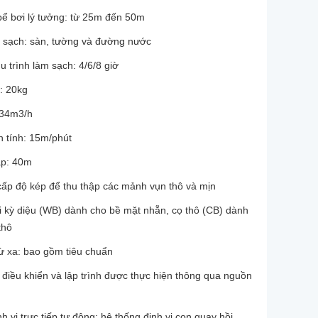
bể bơi lý tưởng: từ 25m đến 50m
 sạch: sàn, tường và đường nước
u trình làm sạch: 4/6/8 giờ
: 20kg
 34m3/h
n tính: 15m/phút
áp: 40m
 cấp độ kép để thu thập các mảnh vụn thô và mịn
ổi kỳ diệu (WB) dành cho bề mặt nhẵn, cọ thô (CB) dành
thô
từ xa: bao gồm tiêu chuẩn
 điều khiển và lập trình được thực hiện thông qua nguồn
h vị trực tiếp tự động: hệ thống định vị con quay hồi