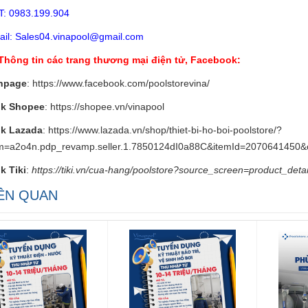
T: 0983.199.904
il: Sales04.vinapool@gmail.com
Thông tin các trang thương mại điện tử, Facebook:
npage
:
https://www.facebook.com/poolstorevina/
nk Shopee
:
https://shopee.vn/vinapool
nk Lazada
:
https://www.lazada.vn/shop/thiet-bi-ho-boi-poolstore/?
m=a2o4n.pdp_revamp.seller.1.7850124dI0a88C&itemId=2070641450&
k Tiki
:
https://tiki.vn/cua-hang/poolstore?source_screen=product_det
IÊN QUAN