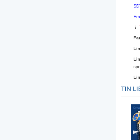
SĐ
Ema
📱
Fa
Li
Li
sp
Lin
TIN L