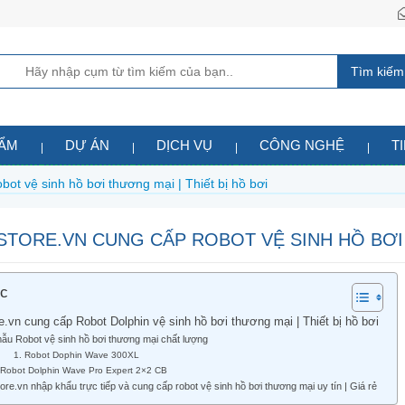
Tìm kiếm
HẨM
DỰ ÁN
DỊCH VỤ
CÔNG NGHỆ
T
bot vệ sinh hồ bơi thương mại | Thiết bị hồ bơi
TORE.VN CUNG CẤP ROBOT VỆ SINH HỒ BƠI 
ục
e.vn cung cấp Robot Dolphin vệ sinh hồ bơi thương mại | Thiết bị hồ bơi
ẫu Robot vệ sinh hồ bơi thương mại chất lượng
. Robot Dophin Wave 300XL
 Robot Dolphin Wave Pro Expert 2×2 CB
ore.vn nhập khẩu trực tiếp và cung cấp robot vệ sinh hồ bơi thương mại uy tín | Giá rẻ