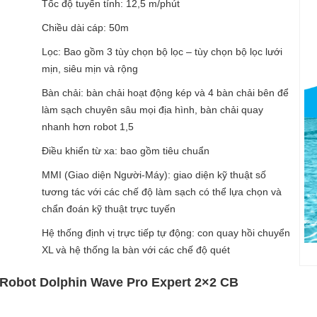
Tốc độ tuyến tính: 12,5 m/phút
Chiều dài cáp: 50m
Lọc: Bao gồm 3 tùy chọn bộ lọc – tùy chọn bộ lọc lưới
mịn, siêu mịn và rộng
Bàn chải: bàn chải hoạt động kép và 4 bàn chải bên để
làm sạch chuyên sâu mọi địa hình, bàn chải quay
nhanh hơn robot 1,5
Điều khiển từ xa: bao gồm tiêu chuẩn
MMI (Giao diện Người-Máy): giao diện kỹ thuật số
tương tác với các chế độ làm sạch có thể lựa chọn và
chẩn đoán kỹ thuật trực tuyến
Hệ thống định vị trực tiếp tự động: con quay hồi chuyển
XL và hệ thống la bàn với các chế độ quét
 Robot Dolphin Wave Pro Expert 2×2 CB