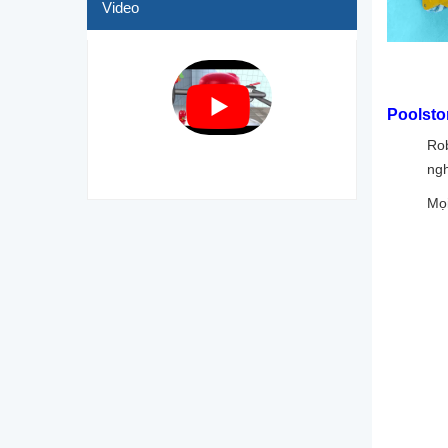
Video
Poolstor
Ro
ngh
Mọi