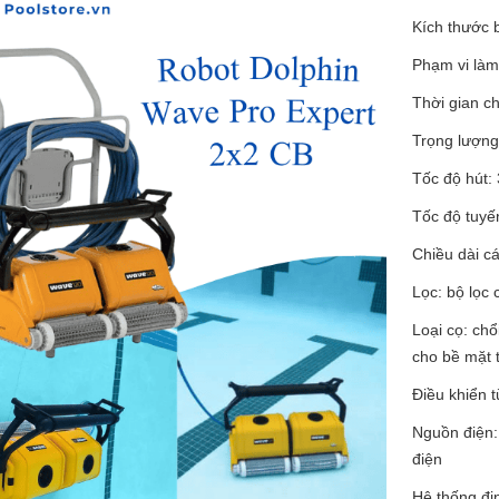
Kích thước 
Phạm vi làm
Thời gian ch
Trọng lượng
Tốc độ hút:
Tốc độ tuyế
Chiều dài c
Lọc: bộ lọc
Loại cọ: ch
cho bề mặt 
Điều khiển 
Nguồn điện:
điện
Hệ thống địn