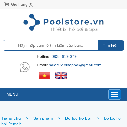
Giỏ hàng (0)
Tìm kiếm
Hotline:
0938 619 079
Email:
sales02.vinapool@gmail.com
MENU
Trang chủ
>
Sản phẩm
>
Bộ lọc hồ bơi
>
Bộ lọc hồ
bơi Pentair