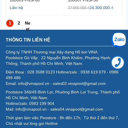
180009 FNSP60
180007 FNSP36
Liên hệ
24.300.000 ₫
27.000.000 ₫
1
2
Ne
xt
THÔNG TIN LIÊN HỆ
Công ty TNHH Thương mại Xây dựng Hồ bơi VINA
Poolstore Gò Vấp : 22 Nguyễn Bỉnh Khiêm, Phường Hạnh
Thông, Thành phố Hồ Chí Minh, Việt Nam.
Điện thoại : 028 3588 0123 Hotline/zalo : 0938 619 079 - 0986
499 486
Email: info@vinapool.vn - sales02.vinapool@gmail.com
Poolstore 346/49 Bình Lợi, Phường Bình Lợi Trung, Thành phố
Hồ Chí Minh, Việt Nam.
Hotline/zalo: 0983 199 904
Mail: info@vinapool.vn - sales04.vinapool@gmail.com
Thời gian làm việc Poostore : 8h đến 17h, Từ thứ 2 đến thứ 7,
Chủ nhật vui lòng gọi Hotline