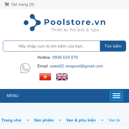
Giỏ hàng (0)
Tìm kiếm
Hotline:
0938 619 079
Email:
sales02.vinapool@gmail.com
MENU
Trang chủ
>
Sản phẩm
>
Van & phụ kiện
>
Van bi