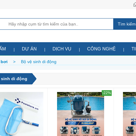
Tìm kiếm
HẨM
DỰ ÁN
DỊCH VỤ
CÔNG NGHỆ
T
 bơi
>
Bộ vệ sinh di động
 sinh di động
-22%