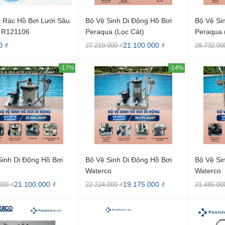
t Rác Hồ Bơi Lưới Sâu
Bộ Vệ Sinh Di Động Hồ Bơi
Bộ Vệ Si
r R121106
Peraqua (lọc Cát)
Peraqua 
0 ₫
21.100.000 ₫
27.219.000 ₫
28.732.00
-17%
-14%
Sinh Di Động Hồ Bơi
Bộ Vệ Sinh Di Động Hồ Bơi
Bộ Vệ Si
Waterco
Waterco
21.100.000 ₫
19.175.000 ₫
000 ₫
22.224.000 ₫
21.485.00