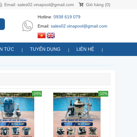
Email:
sales02.vinapool@gmail.com
Giỏ hàng (0)
Hotline:
0938 619 079
Email:
sales02.vinapool@gmail.com
IN TỨC
TUYỂN DỤNG
LIÊN HỆ
-24%
-10%