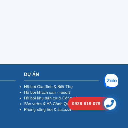
DỰ ÁN
Hồ bơi Gia đình & Biệt Thự
Hồ bơi khách sạn - resort
Hồ bơi khu dân cư & Công cộng
0938 619 079
Sân vườn & Hồ Cảnh Quan
Phòng xông hơi & Jacuzzi