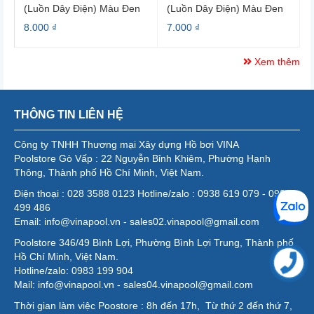
(luồn Dây Điện) Màu Đen
(luồn Dây Điện) Màu Đen
PG25
PG21
8.000 ₫
7.000 ₫
Xem thêm
THÔNG TIN LIÊN HỆ
Công ty TNHH Thương mại Xây dựng Hồ bơi VINA
Poolstore Gò Vấp : 22 Nguyễn Bỉnh Khiêm, Phường Hạnh
Thông, Thành phố Hồ Chí Minh, Việt Nam.
Điện thoại : 028 3588 0123 Hotline/zalo : 0938 619 079 - 0986
499 486
Email: info@vinapool.vn - sales02.vinapool@gmail.com
Poolstore 346/49 Bình Lợi, Phường Bình Lợi Trung, Thành phố
Hồ Chí Minh, Việt Nam.
Hotline/zalo: 0983 199 904
Mail: info@vinapool.vn - sales04.vinapool@gmail.com
Thời gian làm việc Poostore : 8h đến 17h, Từ thứ 2 đến thứ 7,