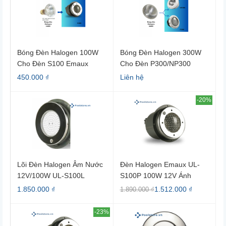
Bóng Đèn Halogen 100W
Bóng Đèn Halogen 300W
Cho Đèn S100 Emaux
Cho Đèn P300/NP300
Emaux
450.000 ₫
Liên hệ
-20%
Lõi Đèn Halogen Âm Nước
Đèn Halogen Emaux UL-
12V/100W UL-S100L
S100P 100W 12V Ánh
88040702
Sáng Trắng Ấm (box Nhựa)
1.850.000 ₫
1.512.000 ₫
1.890.000 ₫
-23%