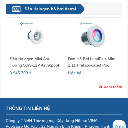
Đèn Halogen hồ bơi Astral
Đèn Halogen Mini Âm
Đèn Hồ Bơi LumiPlus Mini
Tường 50W-12V Astralpool
2.11 Prefabricated Pool
33684
3.945.700 ₫
Liên hệ
Xem thêm
THÔNG TIN LIÊN HỆ
Công ty TNHH Thương mại Xây dựng Hồ bơi VINA
Poolstore Gò Vấp : 22 Nguyễn Bỉnh Khiêm, Phường Hạnh