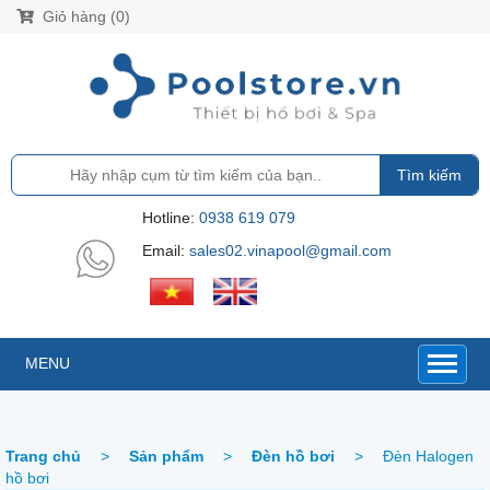
Giỏ hàng (0)
Tìm kiếm
Hotline:
0938 619 079
Email:
sales02.vinapool@gmail.com
MENU
Trang chủ
>
Sản phẩm
>
Đèn hồ bơi
>
Đèn Halogen
hồ bơi