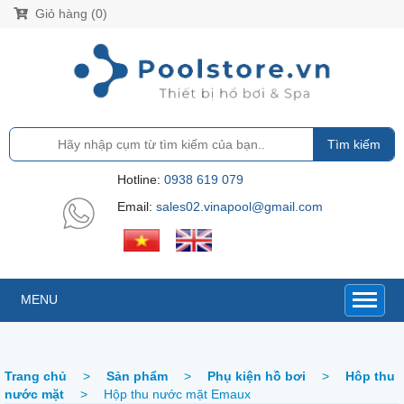
Giỏ hàng (0)
Tìm kiếm
Hotline:
0938 619 079
Email:
sales02.vinapool@gmail.com
MENU
Trang chủ
>
Sản phẩm
>
Phụ kiện hồ bơi
>
Hôp thu
nước mặt
>
Hộp thu nước mặt Emaux