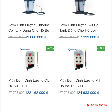
Bơm Định Lượng Chlorine
Bơm Định Lượng Axit Có
Có Tank Dùng Cho Hồ Bơi
Tank Dùng Cho Hồ Bơi
522473 Pentair
522472 Pentair
9.666.000 ₫
17.399.000 ₫
19.332.000 ₫
19.332.000 ₫
-20%
-10%
Máy Bơm Định Lượng Clo
Máy Bơm Định Lượng PH
DOS-RED-1
Hồ Bơi DOS-PH-1
22.162.000 ₫
24.933.000 ₫
27.703.000 ₫
27.703.000 ₫
Xem thêm