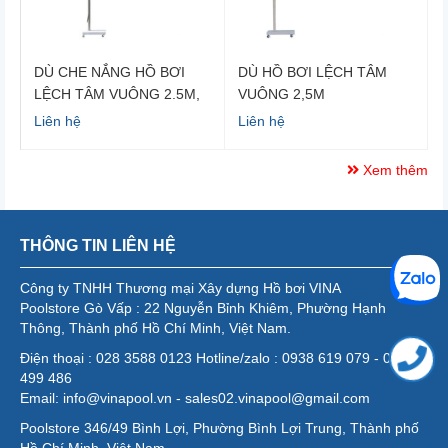
DÙ CHE NẮNG HỒ BƠI
DÙ HỒ BƠI LỆCH TÂM
LỆCH TÂM VUÔNG 2.5M,
VUÔNG 2,5M
2 TẦNG
Liên hệ
Liên hệ
Xem thêm
THÔNG TIN LIÊN HỆ
Công ty TNHH Thương mại Xây dựng Hồ bơi VINA
Poolstore Gò Vấp : 22 Nguyễn Bỉnh Khiêm, Phường Hạnh
Thông, Thành phố Hồ Chí Minh, Việt Nam.
Điện thoại : 028 3588 0123 Hotline/zalo : 0938 619 079 - 0986
499 486
Email: info@vinapool.vn - sales02.vinapool@gmail.com
Poolstore 346/49 Bình Lợi, Phường Bình Lợi Trung, Thành phố