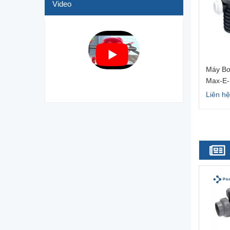
Video
Máy Bơ
Max-E-
Liên hệ