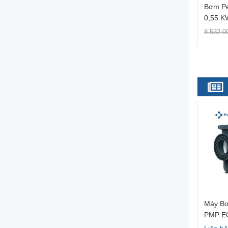
Bơm Pe
0,55 K
8.532.0
Máy Bơ
PMP E