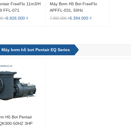
ntair FreeFlo 11m3/h
Máy Bơm Hồ Bơi FreeFlo
W FFL-071
APFFL-031, 50Hz
6.826.000 ₫
6.394.000 ₫
00 ₫
7.992.000 ₫
Máy bơm hồ bơi Pentair EQ Series
m Hồ Bơi Pentair
QK300-50HZ 3HP