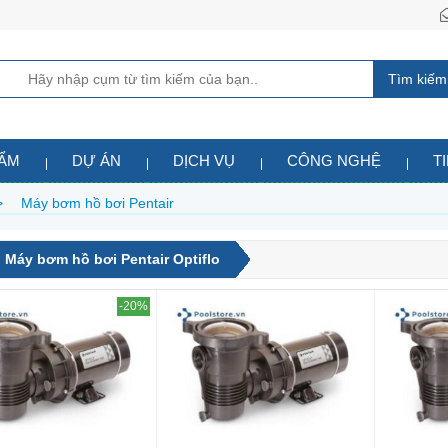
Tìm kiếm
HẨM
DỰ ÁN
DỊCH VỤ
CÔNG NGHỆ
T
>
Máy bơm hồ bơi Pentair
Máy bơm hồ bơi Pentair Optiflo
-20%