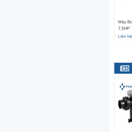
Máy Bơ
7,5HP
Liên hệ