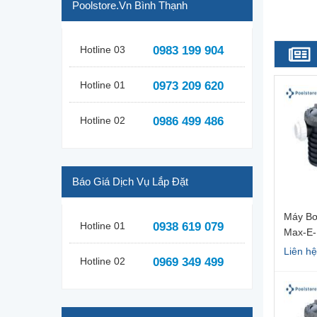
Poolstore.vn Bình Thạnh
Hotline 03
0983 199 904
Hotline 01
0973 209 620
Hotline 02
0986 499 486
Báo Giá Dịch Vụ Lắp Đặt
Máy Bơ
Hotline 01
0938 619 079
Max-E-
Liên hệ
Hotline 02
0969 349 499