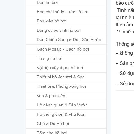
Đèn hồ bơi
bảo dư
Tính năn
Hóa chất xử lý nước hồ bơi
lại nhiề
Phụ kiện hồ bơi
theo âm 
Dụng cụ vệ sinh hồ bơi
Vì những
Đèn Chiếu Sáng & Đèn Sân Vườn
Thông s
Gạch Mosaic - Gạch hồ bơi
– không 
Thang hồ bơi
– Sản p
Vật liệu xây dựng hồ bơi
– Sử dụn
Thiết bị hồ Jacuzzi & Spa
– Sử dụn
Thiết bị & Phòng xông hơi
Van & phụ kiện
Hồ cảnh quan & Sân Vườn
Hệ thống điện & Phụ Kiện
Ghế & Dù Hồ bơi
Tấm che hồ bơi