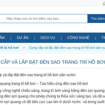
Tìm kiếm
HẨM
DỰ ÁN
DỊCH VỤ
CÔNG NGHỆ
T
ết bị hồ bơi
>
Cung cấp và lắp đặt đèn sao trang trí hồ bơi sân 
CẤP VÀ LẮP ĐẶT ĐÈN SAO TRANG TRÍ HỒ BƠ
 và lắp đặt đèn sao trang trí hồ bơi sân vườn
quang trang trí bể bơi – Tạo hiệu ứng đèn sao hồ bơi
 công nghệ chiếu sáng, trang trí ánh sáng bằng đèn sợi quang l
g đèn sợi quang cho phép chúng ta thỏa sức sáng tạo, và rất an
n sợi quang có độ bền cực cao khi ở dưới nước và trong suốt