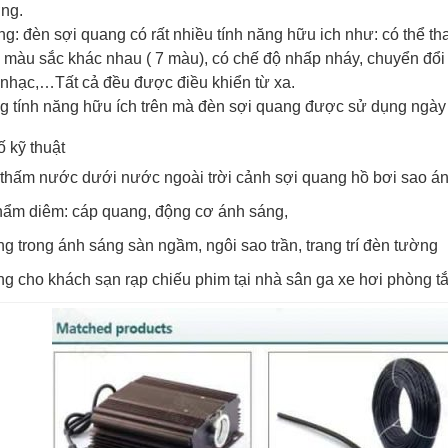
ỡng.
g: đèn sợi quang có rất nhiều tính năng hữu ich như: có thể t
u màu sắc khác nhau ( 7 màu), có chế độ nhấp nháy, chuyển đổi
nhạc,…Tất cả đều được điều khiển từ xa.
 tính năng hữu ích trên mà đèn sợi quang được sử dụng ngày càn
ố kỹ thuật
thấm nước dưới nước ngoài trời cảnh sợi quang hồ bơi sao án
hẩm diêm: cáp quang, động cơ ánh sáng,
g trong ánh sáng sàn ngầm, ngôi sao trần, trang trí đèn tường
g cho khách sạn rạp chiếu phim tại nhà sân ga xe hơi phòng t