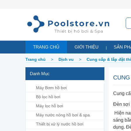
TRANG CHỦ
GIỚI THIỆU
SẢN P
Trang chủ
>
Dịch vu
>
Cung cấp & lắp đặt thi
Danh Mục
CUNG 
Máy Bơm hồ bơi
Cung cấp
Bộ lọc hồ bơi
Đèn sợi 
Máy lọc hồ bơi
Hiện nay
Máy nước nóng hồ bơi & spa
sáng bằn
Thiết bị xử lý nước hồ bơi
dụng. Đè