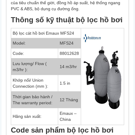
của tiêu chuẩn thế giới, đồng hồ áp suất, hệ thống ngang
PVC & ABS, bộ dụng cụ đường ống.
Thông số kỹ thuật bộ lọc hồ bơi
Bộ lọc cát hồ bơi Emaux MFS24
Model:
MFS24
Code:
88012628
Lưu lượng/ Flow (
14 m3/hr
m3/hr ):
Khớp nối/ Union
1.5 in
Connection (mm ):
Thời gian bảo hành /
12 Tháng
The warranty period:
Emaux –
Hãng sản xuất:
China
Code sản phẩm bộ lọc hồ bơi