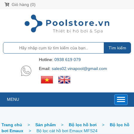
Giỏ hàng (0)
Tìm kiếm
Hotline:
0938 619 079
Email:
sales02.vinapool@gmail.com
MENU
Trang chủ
>
Sản phẩm
>
Bộ lọc hồ bơi
>
Bộ lọc hồ
bơi Emaux
>
Bộ lọc cát hồ bơi Emaux MFS24