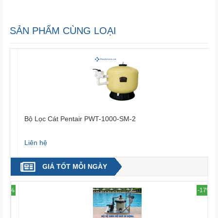
SẢN PHẨM CÙNG LOẠI
Bộ Lọc Cát Pentair PWT-1000-SM-2
Liên hệ
2
GIÁ TỐT MỖI NGÀY
0%
-17%