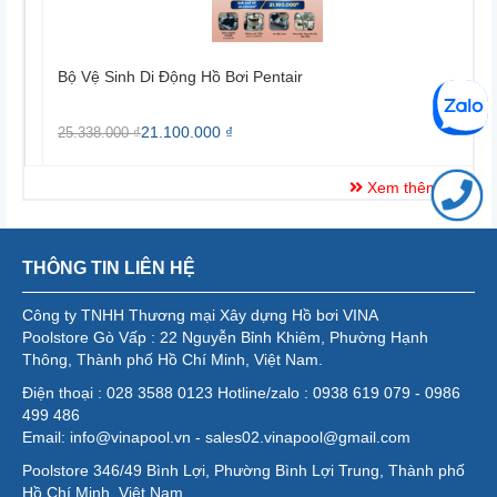
Bộ Vệ Sinh Di Động Hồ Bơi Pentair
B
21.100.000 ₫
25.338.000 ₫
2
Xem thêm
THÔNG TIN LIÊN HỆ
Công ty TNHH Thương mại Xây dựng Hồ bơi VINA
Poolstore Gò Vấp : 22 Nguyễn Bỉnh Khiêm, Phường Hạnh
Thông, Thành phố Hồ Chí Minh, Việt Nam.
Điện thoại : 028 3588 0123 Hotline/zalo : 0938 619 079 - 0986
499 486
Email: info@vinapool.vn - sales02.vinapool@gmail.com
Poolstore 346/49 Bình Lợi, Phường Bình Lợi Trung, Thành phố
Hồ Chí Minh, Việt Nam.