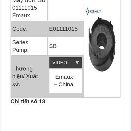
Máy Bơm SB
01111015
Emaux
Code:
E01111015
Series
SB
Pump:
VIDEO
Thương
hiệu/ Xuất
Emaux
xứ:
– China
Chi tiết số 13