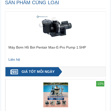
SẢN PHẨM CÙNG LOẠI
Máy Bơm Hồ Bơi Pentair Max-E-Pro Pump 1.5HP
Máy 
Liên hệ
Liên 
GIÁ TỐT MỖI NGÀY
-10%