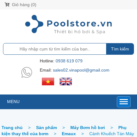
Giỏ hàng (0)
Tìm kiếm
Hotline:
0938 619 079
Email:
sales02.vinapool@gmail.com
MENU
Trang chủ
>
Sản phẩm
>
Máy Bơm hồ bơi
>
Phụ
kiện thay thế của bơm
>
Emaux
>
Cánh Khuếch Tán Máy