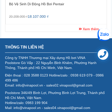
Bộ Vệ Sinh Di Động Hồ Bơi Pentair
Bộ 
18.107.000 ₫
20.208.000 ₫
25.3
Xem thêm
THÔNG TIN LIÊN HỆ
Công ty TNHH Thương mại Xây dựng Hồ bơi VINA
Poolstore Gò Vấp : 22 Nguyễn Bỉnh Khiêm, Phường Hạnh
Thông, Thành phố Hồ Chí Minh, Việt Nam.
Điện thoại : 028 3588 0123 Hotline/zalo : 0938 619 079 - 0986
499 486
Email: info@vinapool.vn - sales02.vinapool@gmail.com
Poolstore 346/49 Bình Lợi, Phường Bình Lợi Trung, Thành phố
Hồ Chí Minh, Việt Nam.
Hotline/zalo: 0983 199 904
Mail: info@vinapool.vn - sales04.vinapool@gmail.com