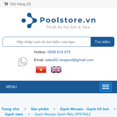
Giỏ hàng (0)
Tìm kiếm
Hotline:
0938 619 079
Email:
sales02.vinapool@gmail.com
MENU
Trang chủ
>
Sản phẩm
>
Gạch Mosaic - Gạch hồ bơi
>
Gạch men
>
Gạch Mosaic Xanh Rêu VP97M12