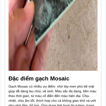
Đặc điểm gạch Mosaic
Gạch Mosaic có nhiều ưu điểm: nhờ lớp men phủ bề mặt
giúp dễ dàng lau chùi, vệ sinh. Màu sắc đa dạng, bền màu
theo thời gian, từ màu cổ điển đến màu hiện đại. Chịu
nhiệt, chịu ẩm tốt, thích hợp cho cả không gian khô và ướt
như nhà tắm, hồ bơi. Ứng dụng linh hoạt ốp tường, trang