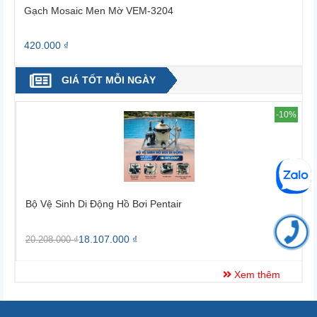
Gạch Mosaic Men Mờ VEM-3204
420.000 ₫
4
GIÁ TỐT MỖI NGÀY
4%
-10%
Bộ Vệ Sinh Di Động Hồ Bơi Pentair
B
18.107.000 ₫
20.208.000 ₫
2
Xem thêm