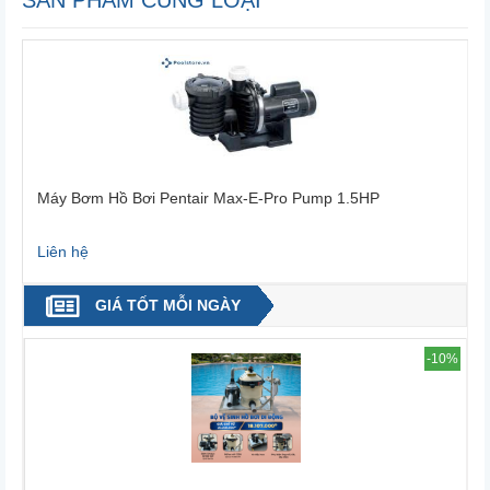
SẢN PHẨM CÙNG LOẠI
Máy Bơm Hồ Bơi Pentair Max-E-Pro Pump 1.5HP
Liên hệ
L
GIÁ TỐT MỖI NGÀY
4%
-10%