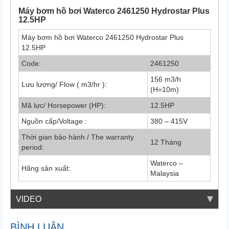
Máy bơm hồ bơi Waterco 2461250 Hydrostar Plus
12.5HP
Máy bơm hồ bơi Waterco 2461250 Hydrostar Plus
12.5HP
Code:
2461250
156 m3/h
Lưu lượng/ Flow ( m3/hr ):
(H=10m)
Mã lực/ Horsepower (HP):
12.5HP
Nguồn cấp/Voltage :
380 – 415V
Thời gian bảo hành / The warranty
12 Tháng
period:
Waterco –
Hãng sản xuất:
Malaysia
VIDEO
BÌNH LUẬN