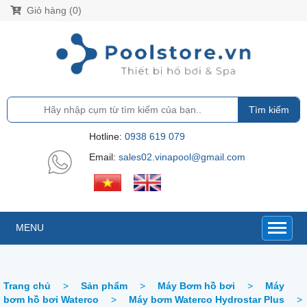
Giỏ hàng (0)
Tìm kiếm
Hotline:
0938 619 079
Email:
sales02.vinapool@gmail.com
MENU
Trang chủ
>
Sản phẩm
>
Máy Bơm hồ bơi
>
Máy
bơm hồ bơi Waterco
>
Máy bơm Waterco Hydrostar Plus
>