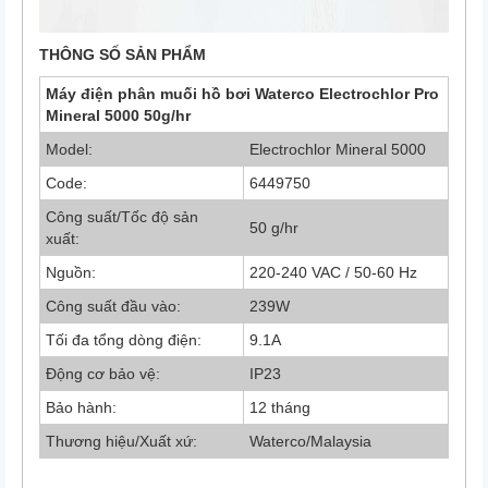
THÔNG SỐ SẢN PHẨM
Máy điện phân muối hồ bơi Waterco Electrochlor Pro
Mineral 5000 50g/hr
Model:
Electrochlor Mineral 5000
Code:
6449750
Công suất/Tốc độ sản
50 g/hr
xuất:
Nguồn:
220-240 VAC / 50-60 Hz
Công suất đầu vào:
239W
Tối đa tổng dòng điện:
9.1A
Động cơ bảo vệ:
IP23
Bảo hành:
12 tháng
Thương hiệu/Xuất xứ:
Waterco/Malaysia