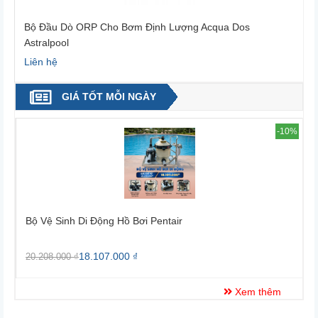
u Dò ORP Cho Bơm Định Lượng Acqua Dos
Bơm Định Lư
pool
hệ
Liên hệ
GIÁ TỐT MỖI NGÀY
-10%
Bộ Vệ Sinh Di Động Hồ Bơi Pentair
Bộ Vệ S
18.107.000 ₫
20.208.000 ₫
25.338.
Xem thêm