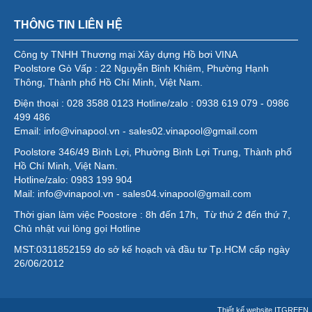
THÔNG TIN LIÊN HỆ
Công ty TNHH Thương mại Xây dựng Hồ bơi VINA
Poolstore Gò Vấp : 22 Nguyễn Bỉnh Khiêm, Phường Hạnh
Thông, Thành phố Hồ Chí Minh, Việt Nam.
Điện thoại : 028 3588 0123 Hotline/zalo : 0938 619 079 - 0986
499 486
Email: info@vinapool.vn - sales02.vinapool@gmail.com
Poolstore 346/49 Bình Lợi, Phường Bình Lợi Trung, Thành phố
Hồ Chí Minh, Việt Nam.
Hotline/zalo: 0983 199 904
Mail: info@vinapool.vn - sales04.vinapool@gmail.com
Thời gian làm việc Poostore : 8h đến 17h, Từ thứ 2 đến thứ 7,
Chủ nhật vui lòng gọi Hotline
MST:0311852159 do sở kế hoạch và đầu tư Tp.HCM cấp ngày
26/06/2012
Thiết kế website
ITGREEN