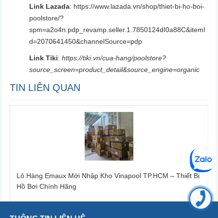
Link Lazada
:
https://www.lazada.vn/shop/thiet-bi-ho-boi-
poolstore/?
spm=a2o4n.pdp_revamp.seller.1.7850124dI0a88C&itemI
d=2070641450&channelSource=pdp
Link Tiki
:
https://tiki.vn/cua-hang/poolstore?
source_screen=product_detail&source_engine=organic
TIN LIÊN QUAN
Lô Hàng Emaux Mới Nhập Kho Vinapool TP.HCM – Thiết Bị
Hồ Bơi Chính Hãng