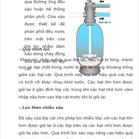
qua đường ống đầu
vào hoặc hệ thống
phân phối. Cửa vào
được thiết kế để
phân phối đều nước
trên mặt trên của
lớp lọc nhằm đảm
–
Quy trình lọc
bảo dòng chảy đồng
Khi nước chảy xuống qua lớp lọc, các hạt lơ lửng, mảnh
đều qua toàn bộ lớp
vụn và tạp chất trong nước bị giữ lại trong khoảng trống
cát.
giữa các hạt cát. Quá trình này loại bỏ hiệu quả các hạt
có kích cỡ khác nhau khỏi nước. Các hạt lớn hơn được
giữ lại ở gần đỉnh lớp cát, trong khi các hạt nhỏ hơn xâm
nhập sâu hơn vào lớp cát trước khi bị giữ lại.
– Lọc theo chiều sâu
Độ sâu của lớp cát cho phép lọc nhiều lớp, với các hạt lớn
hơn được giữ lại ở các lớp trên và các hạt nhỏ hơn được
giữ lại sâu hơn. Quá trình lọc sâu này nâng cao hiệu quả