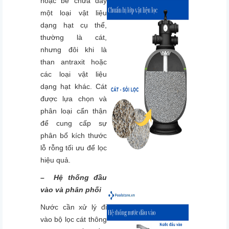
hoặc bể chứa đầy
một loại vật liệu
dạng hạt cụ thể,
thường là cát,
nhưng đôi khi là
than antraxit hoặc
các loại vật liệu
dạng hạt khác. Cát
được lựa chọn và
phân loại cẩn thận
để cung cấp sự
phân bổ kích thước
lỗ rỗng tối ưu để lọc
hiệu quả.
– Hệ thống đầu
vào và phân phối
Nước cần xử lý đi
vào bộ lọc cát thông