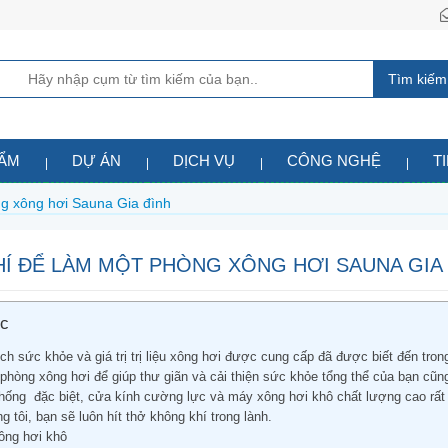
Tìm kiếm
HẨM
DỰ ÁN
DỊCH VỤ
CÔNG NGHỆ
T
ng xông hơi Sauna Gia đình
HÍ ĐỂ LÀM MỘT PHÒNG XÔNG HƠI SAUNA GIA
ục
ích sức khỏe và giá trị trị liệu xông hơi được cung cấp đã được biết đến tro
 phòng xông hơi để giúp thư giãn và cải thiện sức khỏe tổng thể của bạn c
hống đặc biệt, cửa kính cường lực và máy xông hơi khô chất lượng cao rất 
g tôi, bạn sẽ luôn hít thở không khí trong lành.
ông hơi khô