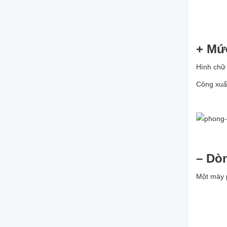
+ Mức
Hình chữ
Công xuất
– Dò
Một máy 