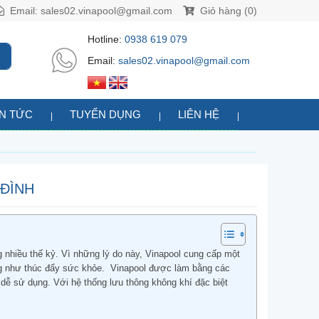
Email:
sales02.vinapool@gmail.com
Giỏ hàng (0)
Hotline:
0938 619 079
Email:
sales02.vinapool@gmail.com
IN TỨC
TUYỂN DỤNG
LIÊN HỆ
 ĐÌNH
ng nhiều thế kỷ. Vì những lý do này, Vinapool cung cấp một
ũng như thúc đẩy sức khỏe. Vinapool được làm bằng các
dễ sử dụng. Với hệ thống lưu thông không khí đặc biệt