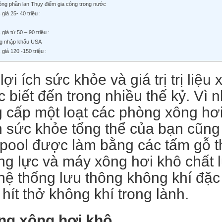
ông phần lan Thụy điểm gia công trong nước
giá 25- 40 triệu :
giá từ 50 – 90 triệu :
g nhập khẩu USA
giá 120 -150 triệu :
lợi ích sức khỏe và giá trị trị li
 biết đến trong nhiều thế kỷ. Vì 
 cấp một loạt các phòng xông hơi
n sức khỏe tổng thể của bạn cũn
pool được làm bằng các tấm gỗ t
g lực và máy xông hơi khô chất 
hệ thống lưu thông không khí đặc 
 hít thở không khí trong lành.
ng xông hơi khô