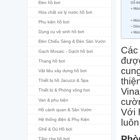
Đèn hồ bơi
Gỗ th
+ Mức 
Hóa chất xử lý nước hồ bơi
+ Mức 
Phụ kiện hồ bơi
– Dòn
Dụng cụ vệ sinh hồ bơi
+ Mức 
Đèn Chiếu Sáng & Đèn Sân Vườn
Các 
Gạch Mosaic - Gạch hồ bơi
được
Thang hồ bơi
cung
Vật liệu xây dựng hồ bơi
thiệ
Thiết bị hồ Jacuzzi & Spa
Vina
Thiết bị & Phòng xông hơi
cườn
Van & phụ kiện
Với 
Hồ cảnh quan & Sân Vườn
Hệ thống điện & Phụ Kiện
luôn
Ghế & Dù Hồ bơi
Phò
Tấm che hồ bơi