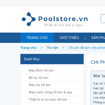
TRANG CHỦ
GIỚI THIỆU
SẢN P
Trang chủ
>
Tin tức
>
Chi phí để làm một phò
Danh Mục
CHI P
Máy Bơm hồ bơi
Mục l
Bộ lọc hồ bơi
Các lợi 
Máy lọc hồ bơi
loạt các
Máy nước nóng hồ bơi & spa
tấm gỗ t
của chún
Thiết bị xử lý nước hồ bơi
Phòng x