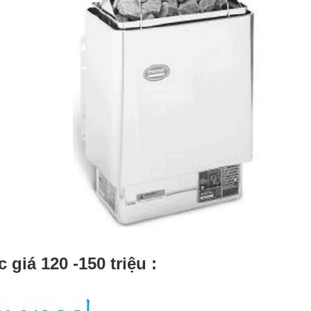
 giá 120 -150 triệu :