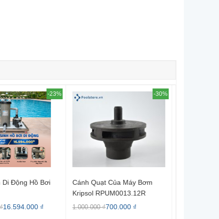
-30%
-30%
ạt Của Máy Bơm
Khuếch Tán Nước Của Máy
Thang Hồ B
 RPUM0013.12R
Bơm KAP-KA Kripsol
RPUM0012.05R
700.000 ₫
468.000 ₫
 ₫
670.000 ₫
2.000.000 ₫