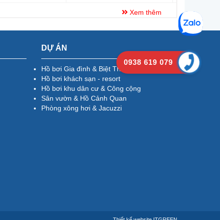
Xem thêm
DỰ ÁN
0938 619 079
Hồ bơi Gia đình & Biệt Thự
Hồ bơi khách sạn - resort
Hồ bơi khu dân cư & Công cộng
Sân vườn & Hồ Cảnh Quan
Phòng xông hơi & Jacuzzi
Thiết kế website
ITGREEN