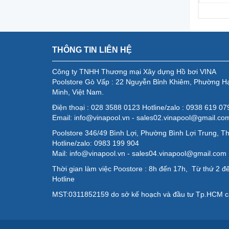
THÔNG TIN LIÊN HỆ
Công ty TNHH Thương mại Xây dựng Hồ bơi VINA
Poolstore Gò Vấp : 22 Nguyễn Bỉnh Khiêm, Phường H
Minh, Việt Nam.
Điện thoại : 028 3588 0123 Hotline/zalo : 0938 619 0
Email: info@vinapool.vn - sales02.vinapool@gmail.co
Poolstore 346/49 Bình Lợi, Phường Bình Lợi Trung, T
Hotline/zalo: 0983 199 904
Mail: info@vinapool.vn - sales04.vinapool@gmail.com
Thời gian làm việc Poostore : 8h đến 17h, Từ thứ 2 đế
Hotline
MST:0311852159 do sở kế hoạch và đầu tư Tp.HCM c