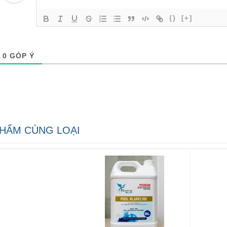
{}
[+]
0
GÓP Ý
HẨM CÙNG LOẠI