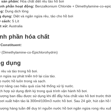
 sản phẩm:
Hóa chất diệt rêu tảo hồ bơi
nh phần hoạt động:
Benzalkonium Chloride + Dimethylamine-co-epic
g:
Dung dịch lỏng
 dụng:
Diệt và ngăn ngừa rêu, tảo cho hồ bơi
 cách:
5 Lít
t xứ:
Australia
nh phần hóa chất
 Constituent:
y (Dimethylamine-co-Epichlorohydrin)
g dụng
 rêu và tảo trong hồ bơi.
 ngừa sự phát triển trở lại của tảo.
p nước hồ luôn trong và sạch.
trợ nâng cao hiệu quả của hệ thống xử lý nước.
ch hợp sử dụng định kỳ trong quá trình vận hành hồ bơi.
 lượng ban đầu được sử dụng khi đổ đầy hóa chất vào hồ bơi trước th
bơi xuất hiện tảo là 300ml/100m3 nước hồ bơi. Sau 24 giờ, hút cặn hồ 
 lượng hàng tuần để duy trì nguồn nước hồ bơi ngăn ngừa rong rêu xuất