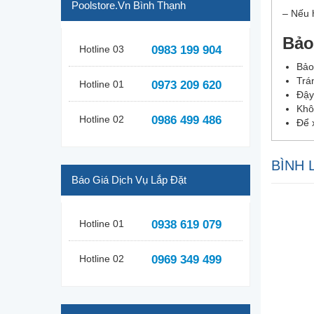
Poolstore.vn Bình Thạnh
– Nếu 
Bảo
Hotline 03
0983 199 904
Bảo
Trá
Hotline 01
0973 209 620
Đậy
Khô
Hotline 02
0986 499 486
Để 
BÌNH 
Báo Giá Dịch Vụ Lắp Đặt
Hotline 01
0938 619 079
Hotline 02
0969 349 499