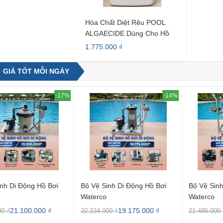
Hóa Chất Diệt Rêu POOL
ALGAECIDE Dùng Cho Hồ
Bơi
1.775.000 ₫
GIÁ TỐT MỖI NGÀY
-14%
-23%
Sinh Di Động Hồ Bơi
Bộ Vệ Sinh Di Động Hồ Bơi
Cánh Qu
co
Waterco
Kripsol
19.175.000 ₫
16.594.000 ₫
000 ₫
21.485.000 ₫
1.000.000