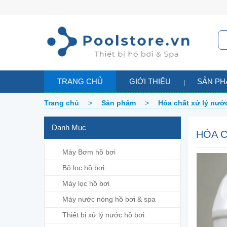
TRANG CHỦ
GIỚI THIỆU
SẢN P
Trang chủ
>
Sản phẩm
>
Hóa chất xử lý nướ
Danh Mục
HÓA C
Máy Bơm hồ bơi
Bộ lọc hồ bơi
Máy lọc hồ bơi
Máy nước nóng hồ bơi & spa
Thiết bị xử lý nước hồ bơi