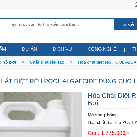
Tìm kiếm
HẨM
DỰ ÁN
DỊCH VỤ
CÔNG NGHỆ
T
c hồ bơi
>
Chất diệt rêu tảo
>
Hóa chất diệt rêu POOL ALGA
HẤT DIỆT RÊU POOL ALGAECIDE DÙNG CHO 
Hóa Chất Diệt
Bơi
Mã sản phẩm :
Hóa chất diệt rêu POOL
Giá : 1.775.000 ₫