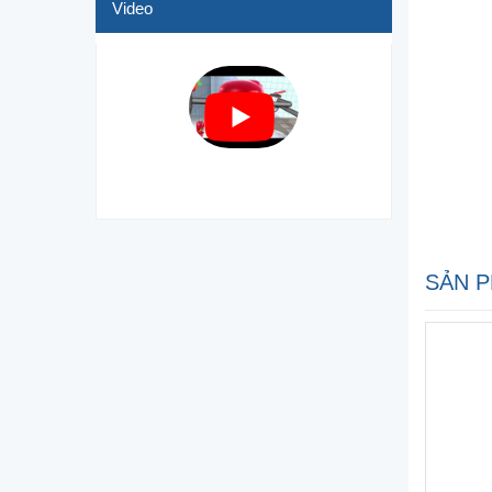
Video
SẢN P