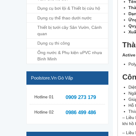
Tên
Thà
Dụng cụ bơi lội & Thiết bị cứu hộ
Dạn
Dụng cụ thể thao dưới nước
Ứng
Quy
Thiết bị tưới cây Sân Vườn, Cảnh
Xuấ
quan
Dụng cụ thi công
Thà
Ống nước & Phụ kiện uPVC nhựa
Active
Bình Minh
Pol
Côn
Poolstore.vn Gò Vấp
Diệt
Ngăn
Hotline 01
0909 273 179
Giú
Hỗ 
Thí
Hotline 02
0986 499 486
– Liều
khi hồ 
– Liều