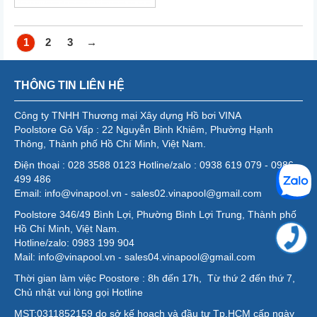
1
2
3
→
THÔNG TIN LIÊN HỆ
Công ty TNHH Thương mại Xây dựng Hồ bơi VINA
Poolstore Gò Vấp : 22 Nguyễn Bỉnh Khiêm, Phường Hạnh
Thông, Thành phố Hồ Chí Minh, Việt Nam.
Điện thoại : 028 3588 0123 Hotline/zalo : 0938 619 079 - 0986
499 486
Email: info@vinapool.vn - sales02.vinapool@gmail.com
Poolstore 346/49 Bình Lợi, Phường Bình Lợi Trung, Thành phố
Hồ Chí Minh, Việt Nam.
Hotline/zalo: 0983 199 904
Mail: info@vinapool.vn - sales04.vinapool@gmail.com
Thời gian làm việc Poostore : 8h đến 17h, Từ thứ 2 đến thứ 7,
Chủ nhật vui lòng gọi Hotline
MST:0311852159 do sở kế hoạch và đầu tư Tp.HCM cấp ngày