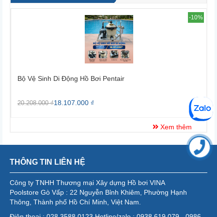
4%
-10%
Bộ Vệ Sinh Di Động Hồ Bơi Pentair
B
18.107.000 ₫
20.208.000 ₫
2
Xem thêm
THÔNG TIN LIÊN HỆ
Công ty TNHH Thương mại Xây dựng Hồ bơi VINA
Poolstore Gò Vấp : 22 Nguyễn Bỉnh Khiêm, Phường Hạnh
Thông, Thành phố Hồ Chí Minh, Việt Nam.
Điện thoại : 028 3588 0123 Hotline/zalo : 0938 619 079 - 0986