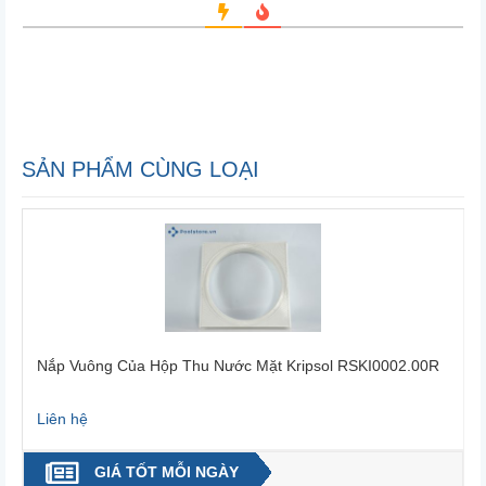
SẢN PHẨM CÙNG LOẠI
R
Nắp Vuông Của Hộp Thu Nước Mặt Kripsol RSKI0002.00R
Liên hệ
L
GIÁ TỐT MỖI NGÀY