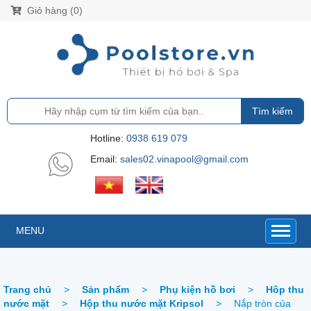
Giỏ hàng (0)
Tìm kiếm
Hotline:
0938 619 079
Email:
sales02.vinapool@gmail.com
MENU
Trang chủ
>
Sản phẩm
>
Phụ kiện hồ bơi
>
Hôp thu
nước mặt
>
Hộp thu nước mặt Kripsol
>
Nắp tròn của