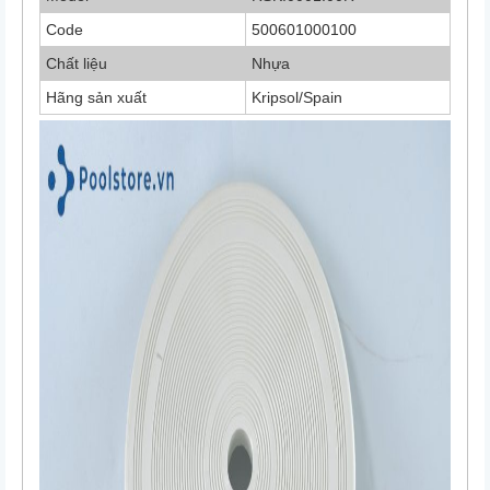
Code
500601000100
Chất liệu
Nhựa
Hãng sản xuất
Kripsol/Spain