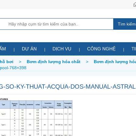
Tìm kiếm
HẨM
DỰ ÁN
DỊCH VỤ
CÔNG NGHỆ
T
 hồ bơi
>
Bơm định lượng hóa chất
>
Bơm định lượng hóa
lpool-768×398
G-SO-KY-THUAT-ACQUA-DOS-MANUAL-ASTRAL