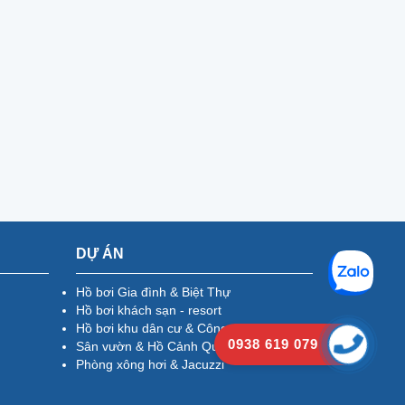
DỰ ÁN
Hồ bơi Gia đình & Biệt Thự
Hồ bơi khách sạn - resort
Hồ bơi khu dân cư & Công cộng
0938 619 079
Sân vườn & Hồ Cảnh Quan
Phòng xông hơi & Jacuzzi