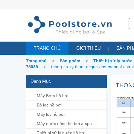
TRANG CHỦ
GIỚI THIỆU
SẢN P
Trang chủ
>
Sản phẩm
>
Thiết bị xử lý nước
75089
>
thong-so-ky-thuat-acqua-dos-manual-astra
Danh Mục
THON
Máy Bơm hồ bơi
Bộ lọc hồ bơi
Máy lọc hồ bơi
Máy nước nóng hồ bơi & spa
Thiết bị xử lý nước hồ bơi