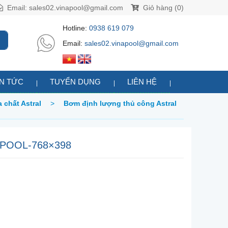
Email:
sales02.vinapool@gmail.com
Giỏ hàng (0)
Hotline:
0938 619 079
Email:
sales02.vinapool@gmail.com
IN TỨC
TUYỂN DỤNG
LIÊN HỆ
 chất Astral
>
Bơm định lượng thủ công Astral
POOL-768×398