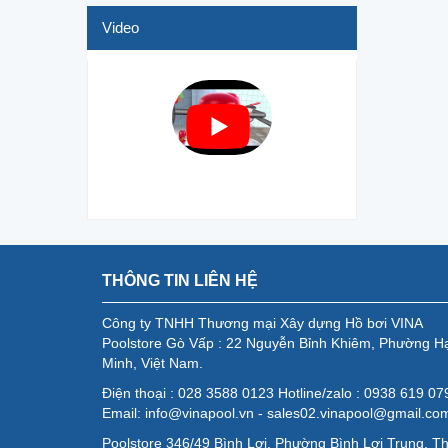
Video
THÔNG TIN LIÊN HỆ
Công ty TNHH Thương mại Xây dựng Hồ bơi VINA
Poolstore Gò Vấp : 22 Nguyễn Bỉnh Khiêm, Phường H
Minh, Việt Nam.
Điện thoại : 028 3588 0123 Hotline/zalo : 0938 619 0
Email: info@vinapool.vn - sales02.vinapool@gmail.co
Poolstore 346/49 Bình Lợi, Phường Bình Lợi Trung, T