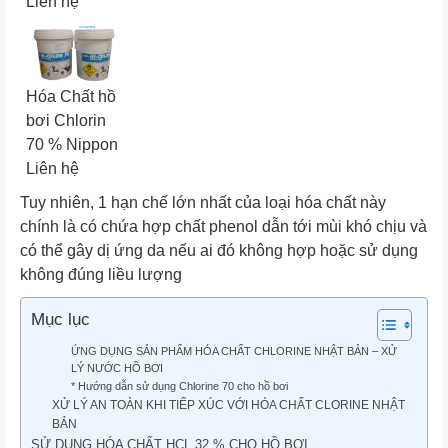
Liên hệ
Hóa Chất hồ
bơi Chlorin
70 % Nippon
Liên hệ
Tuy nhiên, 1 hạn chế lớn nhất của loại hóa chất này
chính là có chứa hợp chất phenol dẫn tới mùi khó chịu và
có thể gây dị ứng da nếu ai đó không hợp hoặc sử dụng
không đúng liều lượng
Mục lục
ỨNG DỤNG SẢN PHẨM HÓA CHẤT CHLORINE NHẬT BẢN – XỬ
LÝ NƯỚC HỒ BƠI
* Hướng dẫn sử dụng Chlorine 70 cho hồ bơi
XỬ LÝ AN TOÀN KHI TIẾP XÚC VỚI HÓA CHẤT CLORINE NHẬT
BẢN
SỬ DỤNG HÓA CHẤT HCL 32 % CHO HỒ BƠI