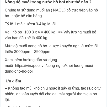
Nồng độ muối trong nước hồ bơi như thế nào ?
Chúng ta sử dụng muối ăn ( NACL ) bỏ trực tiếp vào hồ
bơi hoặc bể cân bằng
Tỷ lệ 1 m3 nước= 3-4 kg Muối
Vd : hồ bơi 100 3 x 4 = 400 kg => Vậy lượng muối bỏ
vào ban đầu sẽ là 400 kg
Mức độ muối trong hồ bơi được khuyến nghị ở mức tối
thiểu 3000ppm – 3500ppm
Xem thêm hướng dẫn sử dụng
muối
https://vinapool.vn/cong-nghe/khoi-luong-muoi-
dung-cho-ho-boi
Ưu điểm
– Không tạo mùi khó chịu hoặc ít gây dị ứng, tạo ra clo tự
nhiên, an toàn tuyệt đối cho da, mắt người tham gia bơi
lội.