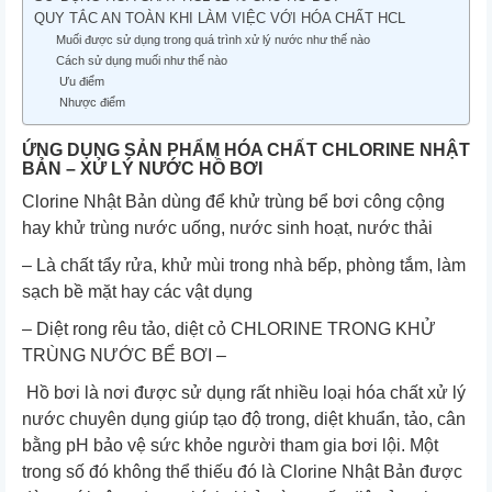
QUY TẮC AN TOÀN KHI LÀM VIỆC VỚI HÓA CHẤT HCL
Muối được sử dụng trong quá trình xử lý nước như thế nào
Cách sử dụng muối như thế nào
Ưu điểm
Nhược điểm
ỨNG DỤNG SẢN PHẨM HÓA CHẤT CHLORINE NHẬT
BẢN – XỬ LÝ NƯỚC HỒ BƠI
Clorine Nhật Bản dùng để khử trùng bể bơi công cộng
hay khử trùng nước uống, nước sinh hoạt, nước thải
– Là chất tẩy rửa, khử mùi trong nhà bếp, phòng tắm, làm
sạch bề mặt hay các vật dụng
– Diệt rong rêu tảo, diệt cỏ CHLORINE TRONG KHỬ
TRÙNG NƯỚC BỂ BƠI –
Hồ bơi là nơi được sử dụng rất nhiều loại hóa chất xử lý
nước chuyên dụng giúp tạo độ trong, diệt khuẩn, tảo, cân
bằng pH bảo vệ sức khỏe người tham gia bơi lội. Một
trong số đó không thể thiếu đó là Clorine Nhật Bản được