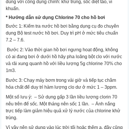
dùng với công dụng chính: khử trùng, sốc diệt tảo, vi
khuẩn.
* Hướng dẫn sử dụng Chlorine 70 cho hồ bơi
Bước 1: Kiểm tra nước hồ bơi bằng dụng cụ đo chuyên
dụng Bộ test nước hồ bơi. Duy trì pH ở mức tiêu chuẩn
7.2 – 7.6.
Bước 2: Vào thời gian hồ bơi ngưng hoạt động, không
có ai đang bơi ở dưới hồ hãy pha loãng bột clo với nước
và rãi xung quanh hồ với liều lượng 5g chlorine 70% cho
1m3.
Bước 3: Chạy máy bơm trong vài giờ và tiếp tục châm
hóa chất để duy trì hàm lượng clo dư ở mức 1 – 3ppm.
Một số lưu ý: – Sử dụng gấp 3 lần liều lượng clorin 70
nêu trên để sốc. Một tháng nên sốc 1 lần. – Ánh nắng
trực tiếp làm giảm hiệu quả xử lý nước của chlorine khử
trùng.
Vì vậy nên sử dụng vào lúc trời tối hoặc thêm a, đây cũng