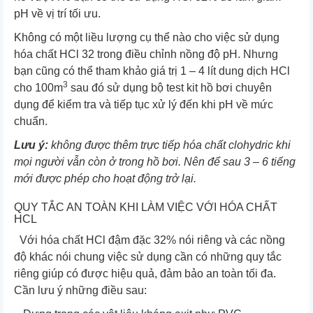
pH về vị trí tối ưu.
Không có một liều lượng cụ thể nào cho việc sử dụng
hóa chất HCl 32 trong điều chỉnh nồng độ pH. Nhưng
bạn cũng có thể tham khảo giá trị 1 – 4 lít dung dịch HCl
3
cho 100m
sau đó sử dụng bộ test kit hồ bơi chuyên
dụng để kiểm tra và tiếp tục xử lý đến khi pH về mức
chuẩn.
Lưu ý:
không được thêm trực tiếp hóa chất clohydric khi
mọi người vẫn còn ở trong hồ bơi. Nên để sau 3 – 6 tiếng
mới được phép cho hoạt động trở lại.
QUY TẮC AN TOÀN KHI LÀM VIỆC VỚI HÓA CHẤT
HCL
Với hóa chất HCl đậm đặc 32% nói riêng và các nồng
độ khác nói chung việc sử dụng cần có những quy tắc
riêng giúp có được hiệu quả, đảm bảo an toàn tối đa.
Cần lưu ý những điều sau: