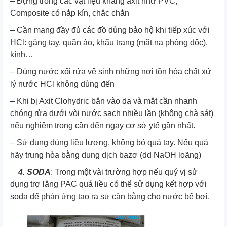
– Đựng trong các vật liệu kháng axit như PVC,
Composite có nắp kín, chắc chắn
– Cần mang đầy đủ các đồ dùng bảo hộ khi tiếp xúc với
HCl: găng tay, quần áo, khẩu trang (mặt nạ phòng độc),
kính…
– Dùng nước xối rửa vệ sinh những nơi tồn hóa chất xử
lý nước HCl không dùng đến
– Khi bị Axit Clohydric bắn vào da và mắt cần nhanh
chóng rửa dưới vòi nước sạch nhiều lần (không chà sát)
nếu nghiêm trọng cần đến ngay cơ sở ytế gần nhất.
– Sử dụng đúng liều lượng, không bỏ quá tay. Nếu quá
hãy trung hòa bằng dung dịch bazơ (dd NaOH loãng)
4. SODA
: Trong một vài trường hợp nếu quý vị sử
dụng trợ lắng PAC quá liều có thể sử dụng kết hợp với
soda để phản ứng tạo ra sự cân bằng cho nước bể bơi.