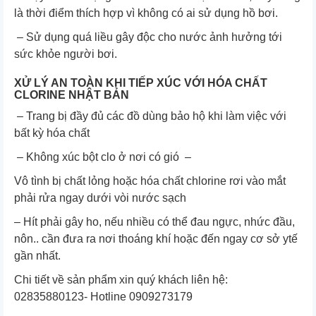
là thời điểm thích hợp vì không có ai sử dụng hồ bơi.
– Sử dụng quá liều gây độc cho nước ảnh hưởng tới
sức khỏe người bơi.
XỬ LÝ AN TOÀN KHI TIẾP XÚC VỚI HÓA CHẤT
CLORINE NHẬT BẢN
– Trang bị đầy đủ các đồ dùng bảo hộ khi làm việc với
bất kỳ hóa chất
– Không xúc bột clo ở nơi có gió –
Vô tình bị chất lỏng hoặc hóa chất chlorine rơi vào mắt
phải rửa ngay dưới vòi nước sạch
– Hít phải gây ho, nếu nhiều có thể đau ngực, nhức đầu,
nôn.. cần đưa ra nơi thoáng khí hoặc đến ngay cơ sở ytế
gần nhất.
Chi tiết về sản phẩm xin quý khách liên hệ:
02835880123- Hotline 0909273179