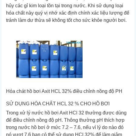
hủy các gỉ kim loại tồn tại trong nước. Khi sử dụng loại
hóa chất này quý vị nhớ xác định chính xác liệu lượng để
tránh làm dư thừa sẽ không tốt cho sức khỏe người bơi.
Hóa chát hồ bơi Axit HCL 32% điều chỉnh nồng độ PH
SỬ DỤNG HÓA CHẤT HCL 32 % CHO HỒ BƠI
Trong xử lý nước hồ bơi Axit HCl 32 thường được dùng
để điều chỉnh nồng độ pH. Thông thường pH thích hợp
trong nước hồ bơi ở mức 7.2 – 7.6, nếu vì lý do nào đó
nó vượt 7.6 bạn có thể sử dụng HCl 32% để làm giảm