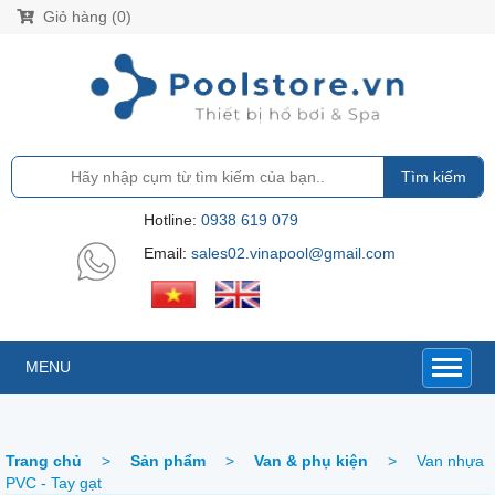
Giỏ hàng (0)
Tìm kiếm
Hotline:
0938 619 079
Email:
sales02.vinapool@gmail.com
MENU
Trang chủ
>
Sản phẩm
>
Van & phụ kiện
>
Van nhựa
PVC - Tay gạt