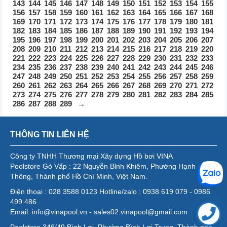
143
144
145
146
147
148
149
150
151
152
153
154
155
156
157
158
159
160
161
162
163
164
165
166
167
168
169
170
171
172
173
174
175
176
177
178
179
180
181
182
183
184
185
186
187
188
189
190
191
192
193
194
195
196
197
198
199
200
201
202
203
204
205
206
207
208
209
210
211
212
213
214
215
216
217
218
219
220
221
222
223
224
225
226
227
228
229
230
231
232
233
234
235
236
237
238
239
240
241
242
243
244
245
246
247
248
249
250
251
252
253
254
255
256
257
258
259
260
261
262
263
264
265
266
267
268
269
270
271
272
273
274
275
276
277
278
279
280
281
282
283
284
285
286
287
288
289
→
THÔNG TIN LIÊN HỆ
Công ty TNHH Thương mại Xây dựng Hồ bơi VINA
Poolstore Gò Vấp : 22 Nguyễn Bỉnh Khiêm, Phường Hạnh
Thông, Thành phố Hồ Chí Minh, Việt Nam.
Điện thoại : 028 3588 0123 Hotline/zalo : 0938 619 079 - 0986
499 486
Email: info@vinapool.vn - sales02.vinapool@gmail.com