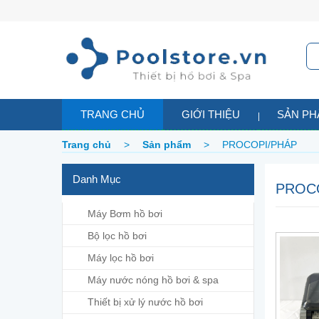
TRANG CHỦ
GIỚI THIỆU
SẢN P
Trang chủ
>
Sản phẩm
>
PROCOPI/PHÁP
Danh Mục
PROC
Máy Bơm hồ bơi
Bộ lọc hồ bơi
Máy lọc hồ bơi
Máy nước nóng hồ bơi & spa
Thiết bị xử lý nước hồ bơi