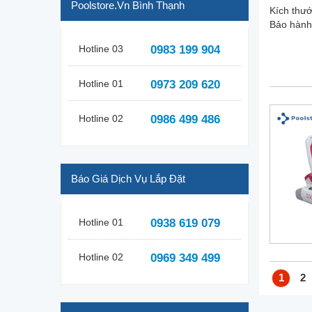
Poolstore.vn Bình Thạnh
Kích thướ
Bảo hành:
Hotline 03
0983 199 904
Hotline 01
0973 209 620
Hotline 02
0986 499 486
Báo Giá Dịch Vụ Lắp Đặt
Hotline 01
0938 619 079
Hotline 02
0969 349 499
1
2