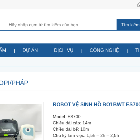
Tìm kiếm
HẨM
DỰ ÁN
DỊCH VỤ
CÔNG NGHỆ
T
OPI/PHÁP
ROBOT VỆ SINH HỒ BƠI BWT ES70
Model: ES700
Chiều dài cáp: 14m
Chiều dài bể: 10m
Chu kỳ làm việc: 1,5h – 2h – 2,5h