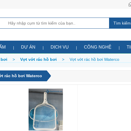
Tìm kiếm
HẨM
DỰ ÁN
DỊCH VỤ
CÔNG NGHỆ
T
 bơi
>
Vợt vớt rác hồ bơi
>
Vợt vớt rác hồ bơi Waterco
ớt rác hồ bơi Waterco