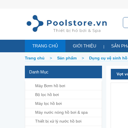
TRANG CHỦ
GIỚI THIỆU
SẢN P
Trang chủ
>
Sản phẩm
>
Dụng cụ vệ sinh hồ
Danh Mục
Vợt v
Máy Bơm hồ bơi
Bộ lọc hồ bơi
Máy lọc hồ bơi
Máy nước nóng hồ bơi & spa
Thiết bị xử lý nước hồ bơi