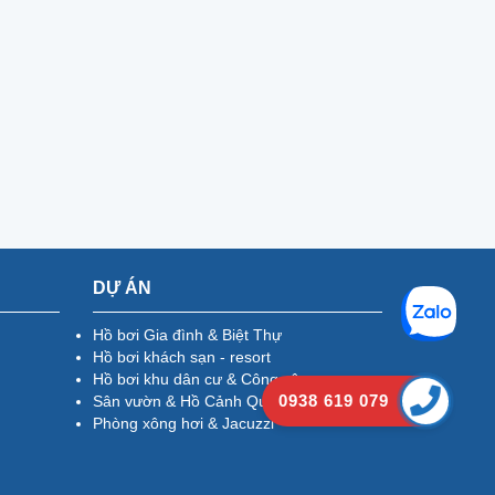
DỰ ÁN
Hồ bơi Gia đình & Biệt Thự
Hồ bơi khách sạn - resort
Hồ bơi khu dân cư & Công cộng
0938 619 079
Sân vườn & Hồ Cảnh Quan
Phòng xông hơi & Jacuzzi