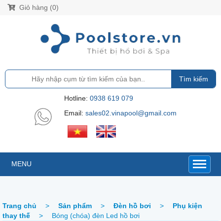
Giỏ hàng (0)
Tìm kiếm
Hotline:
0938 619 079
Email:
sales02.vinapool@gmail.com
MENU
Trang chủ
>
Sản phẩm
>
Đèn hồ bơi
>
Phụ kiện
thay thế
>
Bóng (chóa) đèn Led hồ bơi