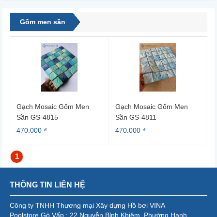
Gốm men sần
Gạch Mosaic Gốm Men
Gạch Mosaic Gốm Men
Sần GS-4815
Sần GS-4811
470.000 ₫
470.000 ₫
1
THÔNG TIN LIÊN HỆ
Công ty TNHH Thương mại Xây dựng Hồ bơi VINA
Poolstore Gò Vấp : 22 Nguyễn Bỉnh Khiêm, Phường Hạnh