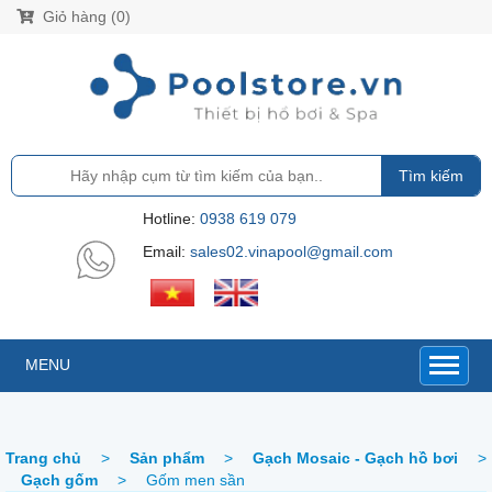
Giỏ hàng (0)
Tìm kiếm
Hotline:
0938 619 079
Email:
sales02.vinapool@gmail.com
MENU
Trang chủ
>
Sản phẩm
>
Gạch Mosaic - Gạch hồ bơi
>
Gạch gốm
>
Gốm men sần